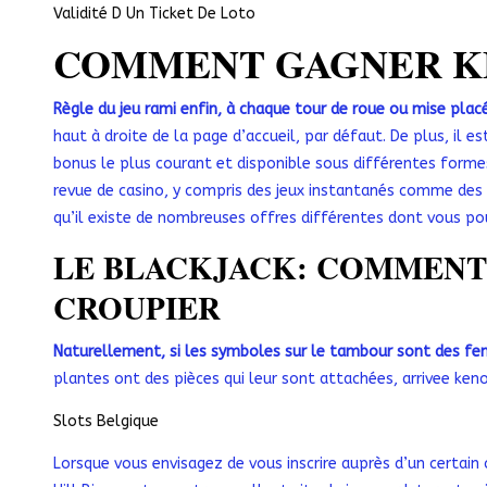
Validité D Un Ticket De Loto
COMMENT GAGNER K
Règle du jeu rami enfin, à chaque tour de roue ou mise plac
haut à droite de la page d’accueil, par défaut. De plus, il es
bonus le plus courant et disponible sous différentes formes
revue de casino, y compris des jeux instantanés comme des 
qu’il existe de nombreuses offres différentes dont vous po
LE BLACKJACK: COMMENT 
CROUPIER
Naturellement, si les symboles sur le tambour sont des f
plantes ont des pièces qui leur sont attachées, arrivee ken
Slots Belgique
Lorsque vous envisagez de vous inscrire auprès d’un certain c