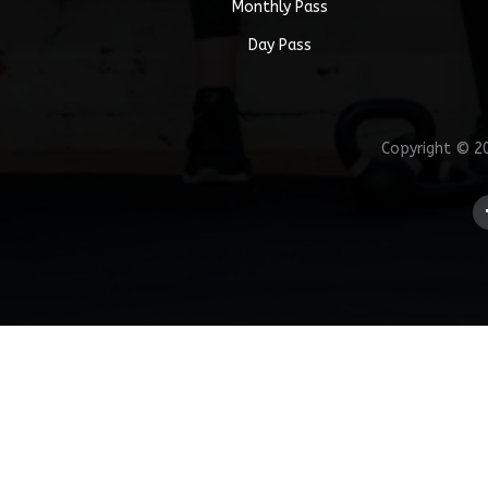
Monthly Pass
Day Pass
Copyright © 202