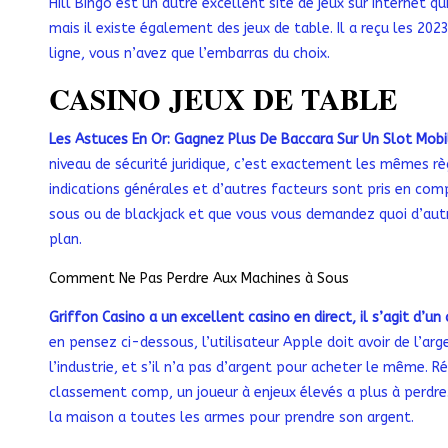
Hill Bingo est un autre excellent site de jeux sur Internet q
mais il existe également des jeux de table. Il a reçu les 20
ligne, vous n’avez que l’embarras du choix.
CASINO JEUX DE TABLE
Les Astuces En Or: Gagnez Plus De Baccara Sur Un Slot Mobi
niveau de sécurité juridique, c’est exactement les mêmes rè
indications générales et d’autres facteurs sont pris en co
sous ou de blackjack et que vous vous demandez quoi d’autre
plan.
Comment Ne Pas Perdre Aux Machines à Sous
Griffon Casino a un excellent casino en direct, il s’agit d’un
en pensez ci-dessous, l’utilisateur Apple doit avoir de l’a
l’industrie, et s’il n’a pas d’argent pour acheter le même. R
classement comp, un joueur à enjeux élevés a plus à perdr
la maison a toutes les armes pour prendre son argent.