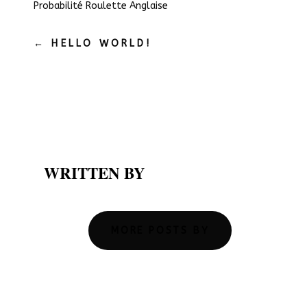
Probabilité Roulette Anglaise
←
HELLO WORLD!
WRITTEN BY
MORE POSTS BY