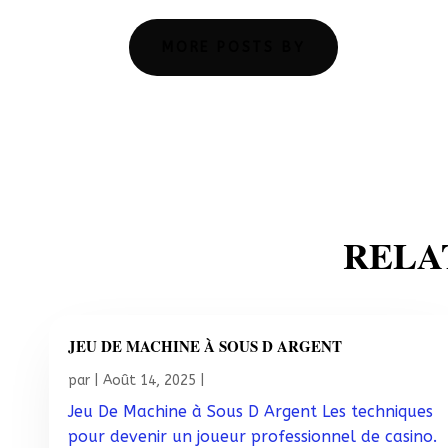
MORE POSTS BY
RELA
JEU DE MACHINE À SOUS D ARGENT
par
|
Août 14, 2025
|
Jeu De Machine à Sous D Argent Les techniques
pour devenir un joueur professionnel de casino.