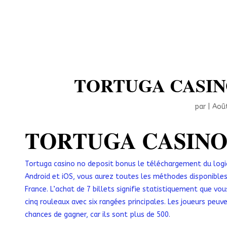
TORTUGA CASIN
par
|
Août
TORTUGA CASINO
Tortuga casino no deposit bonus le téléchargement du logic
Android et iOS, vous aurez toutes les méthodes disponibles 
France. L’achat de 7 billets signifie statistiquement que vo
cinq rouleaux avec six rangées principales. Les joueurs peuv
chances de gagner, car ils sont plus de 500.