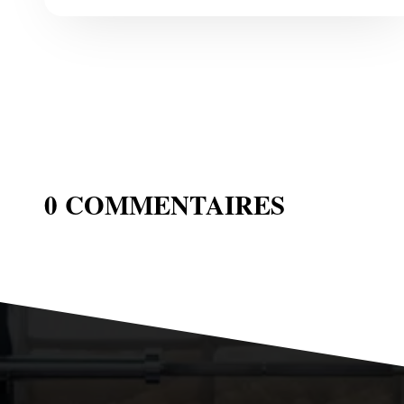
0 COMMENTAIRES