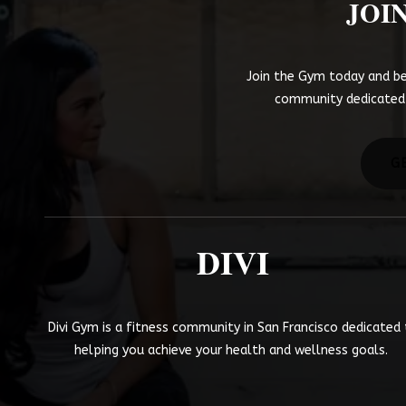
JOI
Join the Gym today and be
community dedicated 
G
DIVI
Divi Gym is a fitness community in San Francisco dedicated
helping you achieve your health and wellness goals.