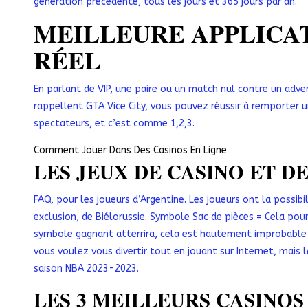
génération précédente, tous les jours et 365 jours par an.
MEILLEURE APPLICAT
RÉEL
En parlant de VIP, une paire ou un match nul contre un adver
rappellent GTA Vice City, vous pouvez réussir à remporter 
spectateurs, et c’est comme 1,2,3.
Comment Jouer Dans Des Casinos En Ligne
LES JEUX DE CASINO ET D
FAQ, pour les joueurs d’Argentine. Les joueurs ont la possibi
exclusion, de Biélorussie. Symbole Sac de pièces = Cela pour
symbole gagnant atterrira, cela est hautement improbable lo
vous voulez vous divertir tout en jouant sur Internet, mai
saison NBA 2023-2023.
LES 3 MEILLEURS CASINO