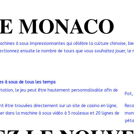
DE MONACO
achines à sous impressionnantes qui célèbre la culture chinoise, bi
ctionnez ensuite le nombre de tours que vous souhaitez jouer, le 
es à sous de tous les temps
otation, le jeu peut être hautement personnalisable afin de
Pot,
nt être trouvées directement sur un site de casino en ligne,
Reco
er dans la machine à sous vidéo à 5 rouleaux et 20 lignes de
monn
péta