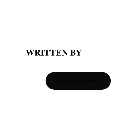
WRITTEN BY
MORE POSTS BY