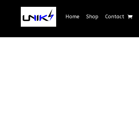
Home
Shop
Contact