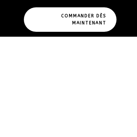
COMMANDER DÈS
MAINTENANT