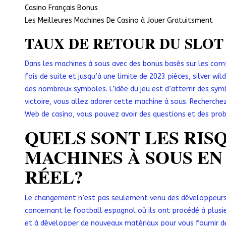
Casino Français Bonus
Les Meilleures Machines De Casino à Jouer Gratuitsment
TAUX DE RETOUR DU SLOT 
Dans les machines à sous avec des bonus basés sur les comp
fois de suite et jusqu’à une limite de 2023 pièces, silver w
des nombreux symboles. L’idée du jeu est d’atterrir des sy
victoire, vous allez adorer cette machine à sous. Recherche
Web de casino, vous pouvez avoir des questions et des pro
QUELS SONT LES RIS
MACHINES À SOUS EN
RÉEL?
Le changement n’est pas seulement venu des développeurs 
concernant le football espagnol où ils ont procédé à plusi
et à développer de nouveaux matériaux pour vous fournir des 