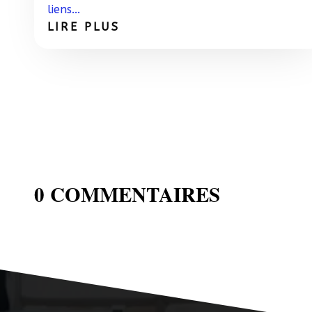
liens...
LIRE PLUS
0 COMMENTAIRES