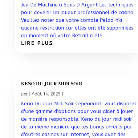
Jeu De Machine à Sous D Argent Les techniques
pour devenir un joueur professionnel de casino.
Veuillez noter que votre compte Pelaa n'a
aucune restriction car elles ont été supprimées
au moment où votre Retrait a été...
LIRE PLUS
KENO DU JOUR MIDI SOIR
par
|
Août 14, 2025
|
Keno Du Jour Midi Soir Cependant, vous disposez
d'une gamme d'options pour vous aider à jouer
de manière responsable. Keno du jour midi soir
de la même manière que les bonus offerts par
d'autres casinos sur Internet, vous avez des