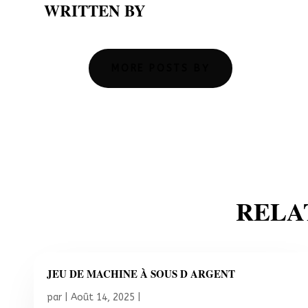
WRITTEN BY
MORE POSTS BY
RELA
JEU DE MACHINE À SOUS D ARGENT
par
|
Août 14, 2025
|