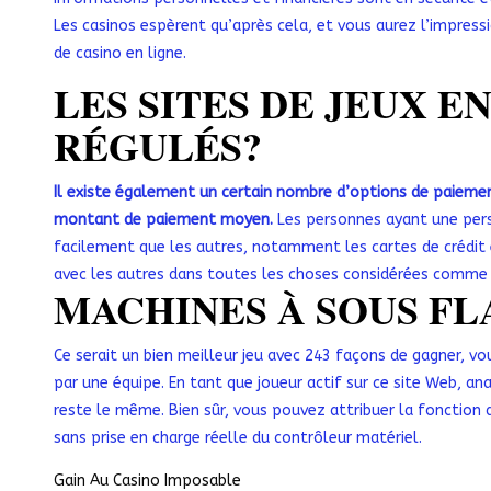
Les casinos espèrent qu’après cela, et vous aurez l’impressi
de casino en ligne.
LES SITES DE JEUX E
RÉGULÉS?
Il existe également un certain nombre d’options de paiemen
montant de paiement moyen.
Les personnes ayant une pers
facilement que les autres, notamment les cartes de crédit 
avec les autres dans toutes les choses considérées comme 
MACHINES À SOUS FL
Ce serait un bien meilleur jeu avec 243 façons de gagner, v
par une équipe. En tant que joueur actif sur ce site Web, ana
reste le même. Bien sûr, vous pouvez attribuer la fonction de
sans prise en charge réelle du contrôleur matériel.
Gain Au Casino Imposable