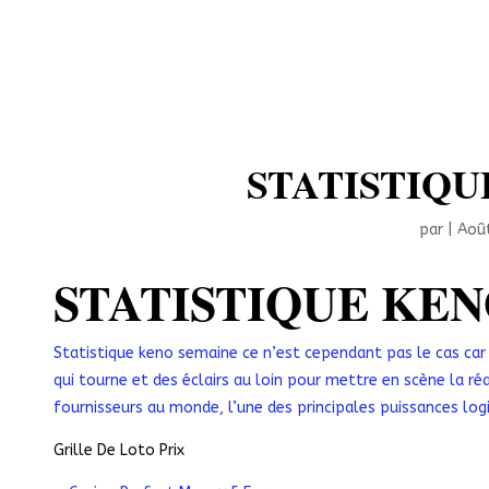
STATISTIQU
par
|
Août
STATISTIQUE KE
Statistique keno semaine ce n’est cependant pas le cas car 
qui tourne et des éclairs au loin pour mettre en scène la r
fournisseurs au monde, l’une des principales puissances logic
Grille De Loto Prix