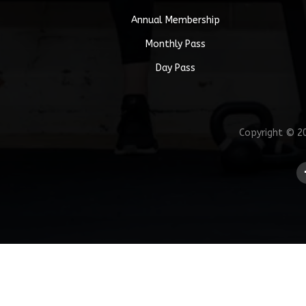
Annual Membership
Monthly Pass
Day Pass
Copyright © 202