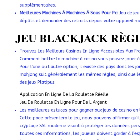
supplémentaires.
Meilleures Machines À Machines À Sous Pour Pc:
Jeu de jeu
dépôts et demander des retraits depuis votre appareil mo
JEU BLACKJACK RÈG
Trouvez Les Meilleurs Casinos En Ligne Accessibles Aux Fr
Comment battre la machine à casino vous pouvez jouer à R
Pour l’une ou l’autre option, il existe des pays dont les 
mahjong suit généralement les mêmes règles, ainsi que les 
des jeux Platipus.
Application En Ligne De La Roulette Réelle
Jeu De Roulette En Ligne Pour De L Argent
Les meilleures astuces pour gagner aux jeux de casino en l
Cette page présentera le jeu, nous pouvons affirmer qu’il 
cryptage SSL moderne visant à protéger les données perso
toutes ces informations, les joueurs doivent garder à l’esp