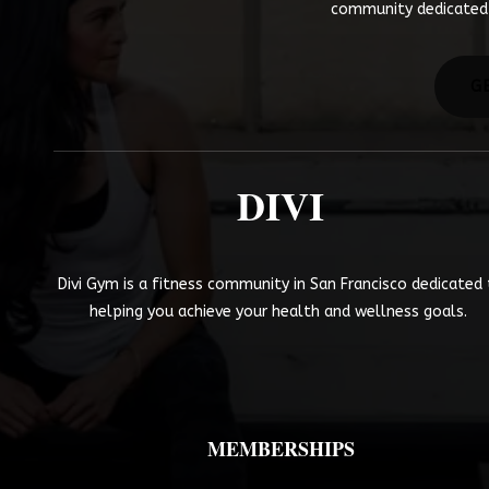
community dedicated 
G
DIVI
Divi Gym is a fitness community in San Francisco dedicated
helping you achieve your health and wellness goals.
MEMBERSHIPS