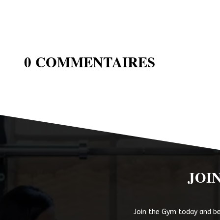
0 COMMENTAIRES
JOI
Join the Gym today and be