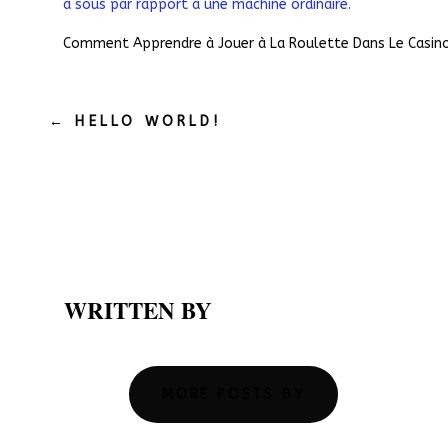
à sous par rapport à une machine ordinaire.
Comment Apprendre à Jouer à La Roulette Dans Le Casin
←
HELLO WORLD!
WRITTEN BY
MORE POSTS BY