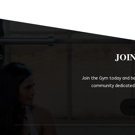
JOI
Join the Gym today and be
community dedicated 
G