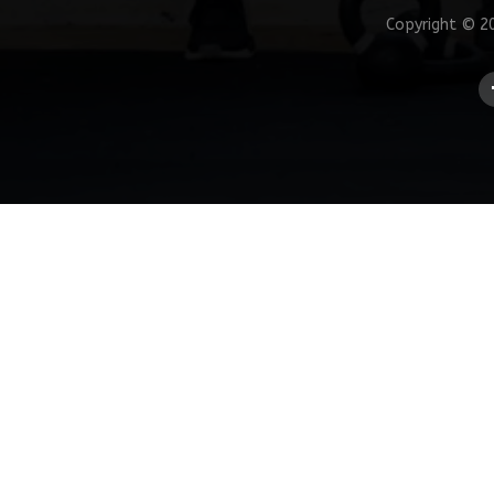
Copyright © 202