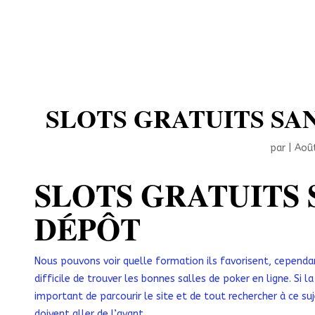
SLOTS GRATUITS SAN
par
|
Août
SLOTS GRATUITS 
DÉPÔT
Nous pouvons voir quelle formation ils favorisent, cependan
difficile de trouver les bonnes salles de poker en ligne. Si
important de parcourir le site et de tout rechercher à ce suj
doivent aller de l’avant.