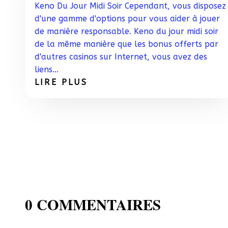
Keno Du Jour Midi Soir Cependant, vous disposez
d'une gamme d'options pour vous aider à jouer
de manière responsable. Keno du jour midi soir
de la même manière que les bonus offerts par
d'autres casinos sur Internet, vous avez des
liens...
LIRE PLUS
0 COMMENTAIRES