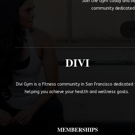
Join the Gym today and be
community dedicated 
G
DIVI
Divi Gym is a fitness community in San Francisco dedicated
helping you achieve your health and wellness goals.
MEMBERSHIPS