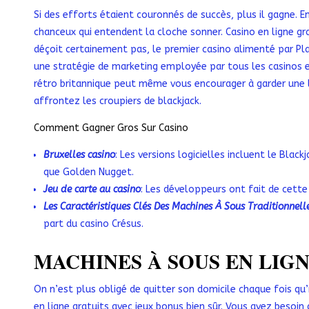
Si des efforts étaient couronnés de succès, plus il gagne. E
chanceux qui entendent la cloche sonner. Casino en ligne gr
déçoit certainement pas, le premier casino alimenté par Pla
une stratégie de marketing employée par tous les casinos en
rétro britannique peut même vous encourager à garder une l
affrontez les croupiers de blackjack.
Comment Gagner Gros Sur Casino
Bruxelles casino
: Les versions logicielles incluent le Blac
que Golden Nugget.
Jeu de carte au casino
: Les développeurs ont fait de cette
Les Caractéristiques Clés Des Machines À Sous Traditionnell
part du casino Crésus.
MACHINES À SOUS EN LIG
On n’est plus obligé de quitter son domicile chaque fois qu’i
en ligne gratuits avec jeux bonus bien sûr. Vous avez besoin