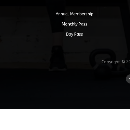
Annual Membership
Monthly Pass
Day Pass
Copyright © 202