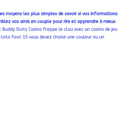
des moyens les plus simples de savoir si vos informations
emblez vos amis en couple pour rire et apprendre à mieux
r. Buddy Slots Casino frappe le clou avec un casino de jeu
r loto foot 15 vous devez choisir une couleur ou un