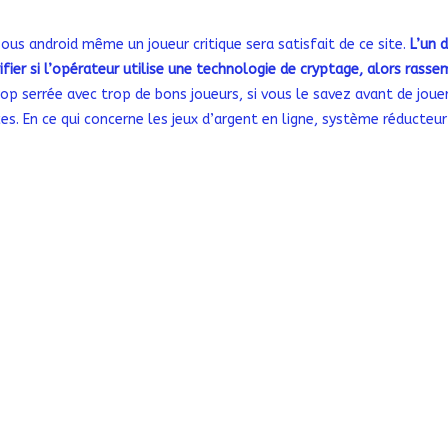
ous android même un joueur critique sera satisfait de ce site.
L’un 
fier si l’opérateur utilise une technologie de cryptage, alors rass
trop serrée avec trop de bons joueurs, si vous le savez avant de joue
ces. En ce qui concerne les jeux d’argent en ligne, système réducteu