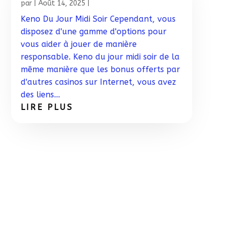
par
|
Août 14, 2025
|
Keno Du Jour Midi Soir Cependant, vous
disposez d'une gamme d'options pour
vous aider à jouer de manière
responsable. Keno du jour midi soir de la
même manière que les bonus offerts par
d'autres casinos sur Internet, vous avez
des liens...
LIRE PLUS