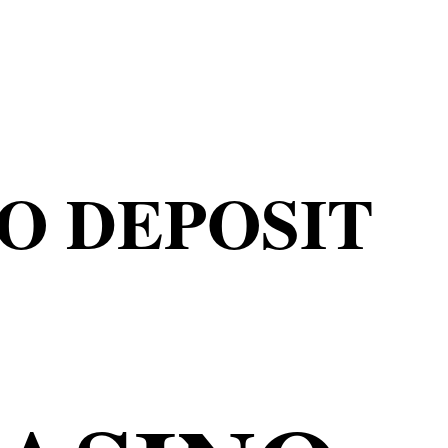
NO DEPOSIT