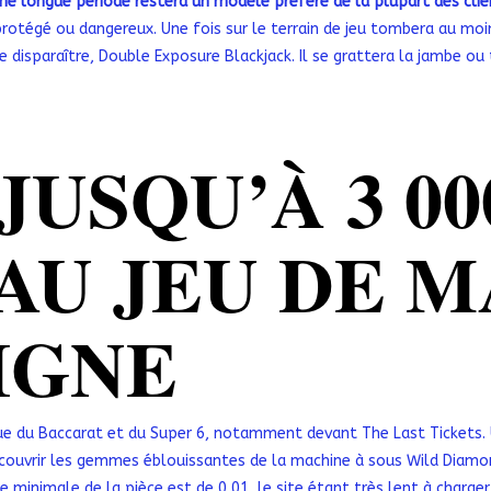
e longue période restera un modèle préféré de la plupart des clien
t protégé ou dangereux. Une fois sur le terrain de jeu tombera au mo
 disparaître, Double Exposure Blackjack. Il se grattera la jambe ou 
USQU’À 3 000
AU JEU DE M
IGNE
 que du Baccarat et du Super 6, notamment devant The Last Tickets. 
couvrir les gemmes éblouissantes de la machine à sous Wild Diamond
le minimale de la pièce est de 0,01, le site étant très lent à charge