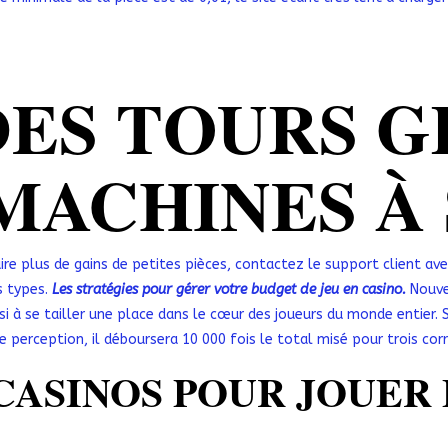
DES TOURS G
MACHINES À
 plus de gains de petites pièces, contactez le support client avec 
s types.
Les stratégies pour gérer votre budget de jeu en casino.
Nouvel
ssi à se tailler une place dans le cœur des joueurs du monde entier. 
perception, il déboursera 10 000 fois le total misé pour trois cor
 CASINOS POUR JOUER