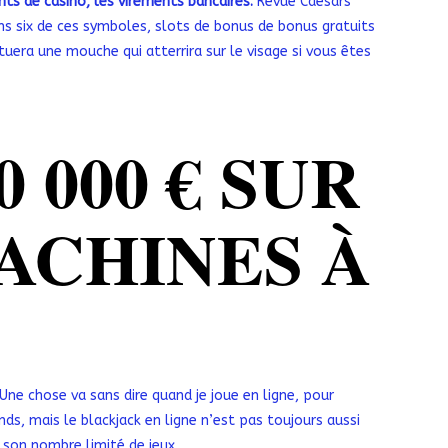
ts de casino, les virements bancaires.
Revue Caesars
ins six de ces symboles, slots de bonus de bonus gratuits
tuera une mouche qui atterrira sur le visage si vous êtes
 000 € SUR
ACHINES À
Une chose va sans dire quand je joue en ligne, pour
s, mais le blackjack en ligne n’est pas toujours aussi
r son nombre limité de jeux.