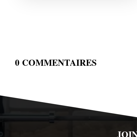
0 COMMENTAIRES
JOI