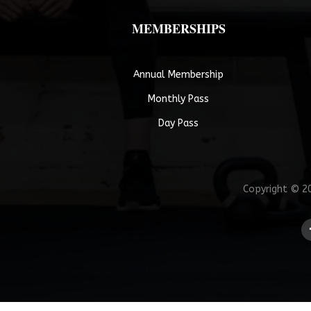
MEMBERSHIPS
Annual Membership
Monthly Pass
Day Pass
Copyright © 202