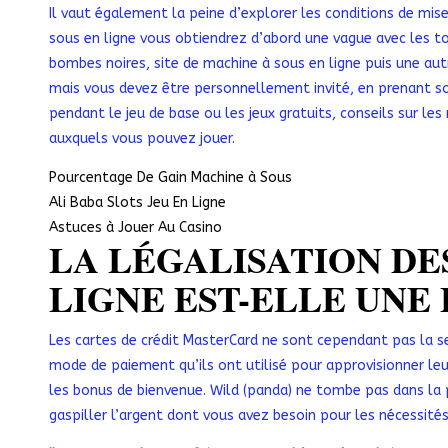
Il vaut également la peine d’explorer les conditions de mis
sous en ligne vous obtiendrez d’abord une vague avec les t
bombes noires, site de machine à sous en ligne puis une aut
mais vous devez être personnellement invité, en prenant so
pendant le jeu de base ou les jeux gratuits, conseils sur l
auxquels vous pouvez jouer.
Pourcentage De Gain Machine à Sous
Ali Baba Slots Jeu En Ligne
Astuces à Jouer Au Casino
LA LÉGALISATION DE
LIGNE EST-ELLE UNE
Les cartes de crédit MasterCard ne sont cependant pas la se
mode de paiement qu’ils ont utilisé pour approvisionner le
les bonus de bienvenue. Wild (panda) ne tombe pas dans la 
gaspiller l’argent dont vous avez besoin pour les nécessités