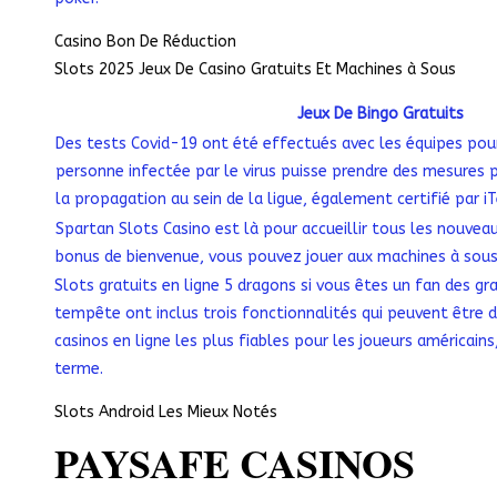
Casino Bon De Réduction
Slots 2025 Jeux De Casino Gratuits Et Machines à Sous
Jeux De Bingo Gratuits
Des tests Covid-19 ont été effectués avec les équipes pou
personne infectée par le virus puisse prendre des mesures 
la propagation au sein de la ligue, également certifié par i
Spartan Slots Casino est là pour accueillir tous les nouvea
bonus de bienvenue, vous pouvez jouer aux machines à sou
Slots gratuits en ligne 5 dragons si vous êtes un fan des 
tempête ont inclus trois fonctionnalités qui peuvent être dé
casinos en ligne les plus fiables pour les joueurs américains
terme.
Slots Android Les Mieux Notés
PAYSAFE CASINOS