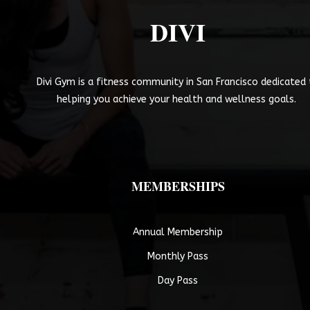
DIVI
Divi Gym is a fitness community in San Francisco dedicated
helping you achieve your health and wellness goals.
MEMBERSHIPS
Annual Membership
Monthly Pass
Day Pass