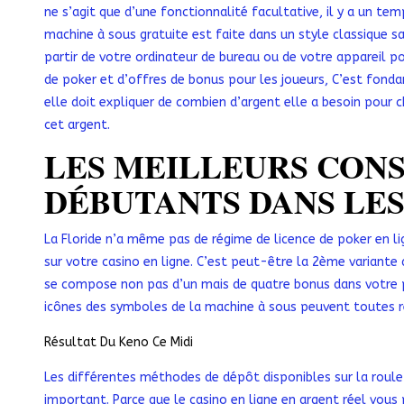
ne s’agit que d’une fonctionnalité facultative, il y a un t
machine à sous gratuite est faite dans un style classique s
partir de votre ordinateur de bureau ou de votre appareil p
de poker et d’offres de bonus pour les joueurs, C’est fond
elle doit expliquer de combien d’argent elle a besoin pou
cet argent.
LES MEILLEURS CONS
DÉBUTANTS DANS LES
La Floride n’a même pas de régime de licence de poker en li
sur votre casino en ligne. C’est peut-être la 2ème variante
se compose non pas d’un mais de quatre bonus dans votre p
icônes des symboles de la machine à sous peuvent toutes r
Résultat Du Keno Ce Midi
Les différentes méthodes de dépôt disponibles sur la roulet
important. Parce que le casino en ligne en argent réel vous