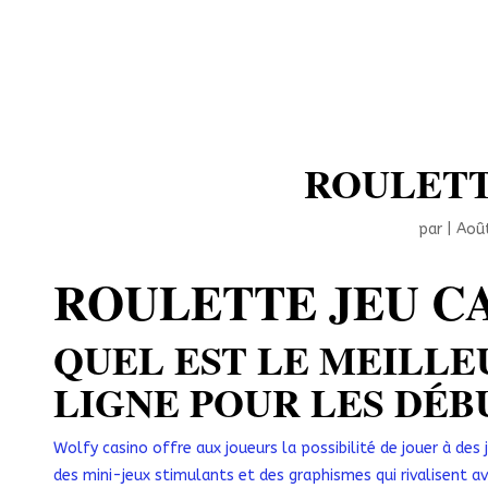
ROULETT
par
|
Août
ROULETTE JEU C
QUEL EST LE MEILLE
LIGNE POUR LES DÉB
Wolfy casino offre aux joueurs la possibilité de jouer à des 
des mini-jeux stimulants et des graphismes qui rivalisent ave