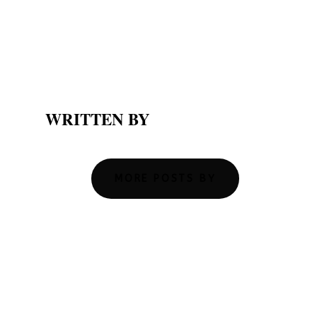
WRITTEN BY
MORE POSTS BY