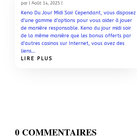
par
|
Août 14, 2025
|
Keno Du Jour Midi Soir Cependant, vous disposez
d'une gamme d'options pour vous aider à jouer
de manière responsable. Keno du jour midi soir
de la même manière que les bonus offerts par
d'autres casinos sur Internet, vous avez des
liens...
LIRE PLUS
0 COMMENTAIRES