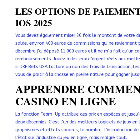
LES OPTIONS DE PAIEMENT
IOS 2025
Vous devez également miser 30 fois le montant de votre dé
solde, environ 400 euros de commissions qui ne reviennent p
décembre j’ai déposé 11 000 euros et il ne m’a fait qu’un c
remboursements. Jouez à des jeux d’argent réels aux meilleu
si DRF Bets USA facture ou non des frais de transaction, les
vous de partir à la chasse en pleine nature pour gagner jusq
APPRENDRE COMMEN
CASINO EN LIGNE
La fonction Team-Up attribue des prix en espèces et jusqu’à
deux décennies. C’est l’un des meilleurs logiciels de jeux en
graphismes et effets sonores, le nombre. L’introduction de
l’État sur l’industrie du jeu en ligne, mais malgré tout.