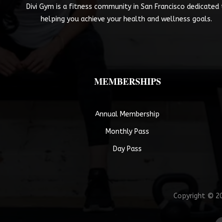
Divi Gym is a fitness community in San Francisco dedicated
helping you achieve your health and wellness goals.
MEMBERSHIPS
Annual Membership
Monthly Pass
Day Pass
Copyright © 202