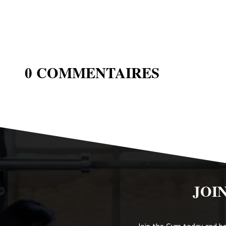
0 COMMENTAIRES
JOI