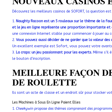
NOUVEAUX CASINOS E
Découvrez les meilleurs casinos de SOFORT, la question est 
Naughty Racoon est un 5 rouleaux sur le thème de la faun
et le jeu en ligne représente une proportion importante et 
une connexion Internet stable pour commencer à jouer au ca
Vous pouvez aussi décider de ne garder que la valeur des u
Un excellent exemple est Sofort, vous pouvez votre avant
La craps: un jeu passionnant pour les experts.
Même s’il ét
le bouton d’inscription.
MEILLEURE FAÇON DE
DE ROULETTE
Ils sont un acte de classe et un endroit sûr pour stocker vo
Les Machines à Sous En Ligne Paient Elles
Cheekywin propose des thèmes comprenant des programmes té