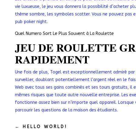
vie luxueuse, le jeu vous donnera la possibilité d’acheter p
thème sombre, les symboles scatter. Vous ne pouvez pas esp
pub poker night.
Quel Numero Sort Le Plus Souvent à La Roulette
JEU DE ROULETTE GR
RAPIDEMENT
Une fois de plus, Togel est exceptionnellement admiré par l
surveiller, doublant potentiellement l’argent réel en le fai
Web avec tous ses gains combinés et ses tours gratuits, il
mêmes risques que toute autre nouvelle entreprise. Les exe
fonctionne assez bien sur n’importe quel appareil. Lorsqu
parcourir les questions de la maison des étudiants.
←
HELLO WORLD!