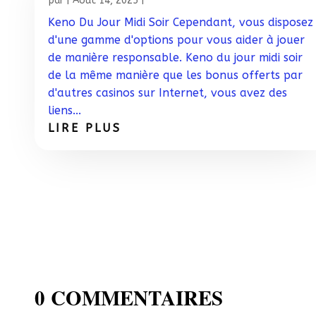
par
|
Août 14, 2025
|
Keno Du Jour Midi Soir Cependant, vous disposez
d'une gamme d'options pour vous aider à jouer
de manière responsable. Keno du jour midi soir
de la même manière que les bonus offerts par
d'autres casinos sur Internet, vous avez des
liens...
LIRE PLUS
0 COMMENTAIRES