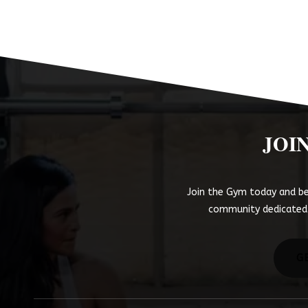
JOI
Join the Gym today and be
community dedicated 
G