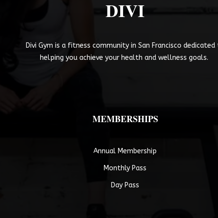
DIVI
Divi Gym is a fitness community in San Francisco dedicated
helping you achieve your health and wellness goals.
MEMBERSHIPS
Annual Membership
Monthly Pass
Day Pass