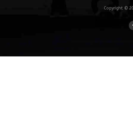
Copyright © 202