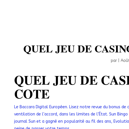
QUEL JEU DE CASIN
par
|
Août
QUEL JEU DE CAS
COTE
Le Baccara Digital Européen.
Lisez notre revue du bonus de 
ventilation de l’accord, dans les limites de l’État.
Sun Bingo
journal Sun et a gagné en popularité au fil des ans, Evolut
peine de passer votre temps.