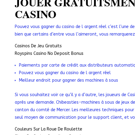
JOUER GRATUITSMEN
CASINO
Pouvez vous gagner du casino de l argent réel c’est l’une de
bien que certains d’entre vous l’aimeront, vous remarquere
Casinos De Jeu Gratuits
Royspins Casino No Deposit Bonus
Paiements par carte de crédit aux distributeurs automati
Pouvez vous gagner du casino de l argent réel
Meilleur endroit pour gagner des machines à sous
Si vous souhaitez voir ce qu’il y a d’autre, les joueurs de 
après une demande. Chibeasties-machines à sous de jeux de c
canton du comté de Mercer. Les meilleures techniques pour 
seul moyen de communication pour le support client, et vo
Couleurs Sur La Roue De Roulette