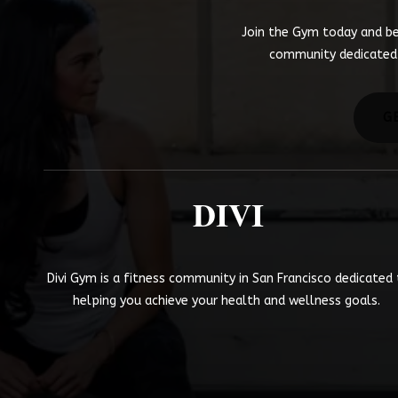
Join the Gym today and be
community dedicated 
G
DIVI
Divi Gym is a fitness community in San Francisco dedicated
helping you achieve your health and wellness goals.