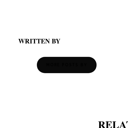
WRITTEN BY
MORE POSTS BY
RELA