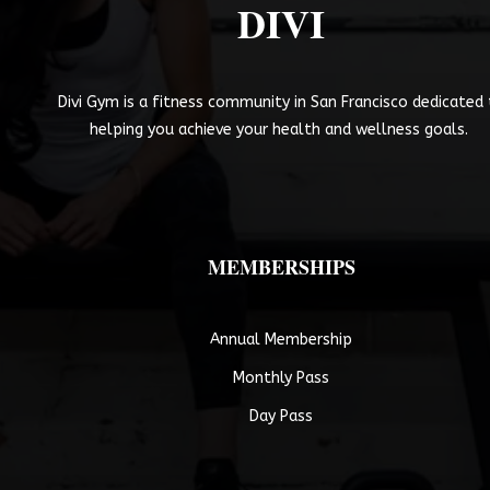
DIVI
Divi Gym is a fitness community in San Francisco dedicated
helping you achieve your health and wellness goals.
MEMBERSHIPS
Annual Membership
Monthly Pass
Day Pass