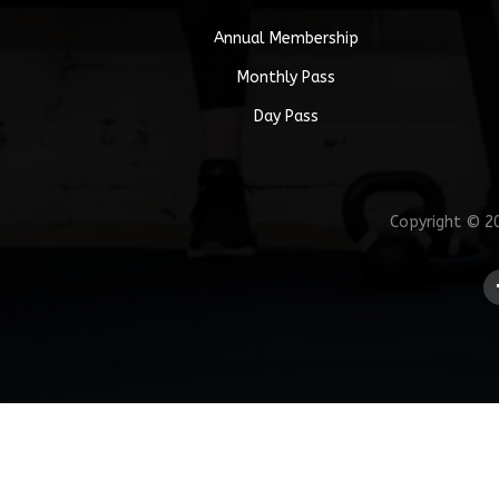
Annual Membership
Monthly Pass
Day Pass
Copyright © 202