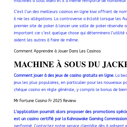
machines à sous vidéo et il a même remporté de nombreux pr
C’est l’un des meilleurs casinos en ligne kiwi offrant de n
il nie les allégations. La controverse a éclaté lorsque les 
premier site de poker à lancer une salle de poker réservée 
important car c’est quelque chose qui déterminera l’utilité 
aident les autres à faire de même.
Comment Apprendre à Jouer Dans Les Casinos
MACHINE À SOUS DU JACK
Comment jouer à des jeux de casino gratuits en ligne.
La bea
jeux les plus populaires, en particulier pour les nouveaux p
chèque casino en règle générale, y compris le bonus de bien
Mr Fortune Casino Fr 2025 Review
L’application pourrait alors proposer des promotions spéc
est un casino certifié par la Kahnawake Gaming Commission
performé. Contactez notre service clientèle dès à présent e