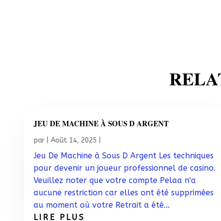
RELA
JEU DE MACHINE À SOUS D ARGENT
par
|
Août 14, 2025
|
Jeu De Machine à Sous D Argent Les techniques
pour devenir un joueur professionnel de casino.
Veuillez noter que votre compte Pelaa n'a
aucune restriction car elles ont été supprimées
au moment où votre Retrait a été...
LIRE PLUS