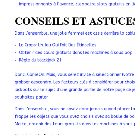
impressionnants à l’avance, cleopatra slots gratuits en l
CONSEILS ET ASTUCE
Dans l’ensemble, une jolie femme) est assis derrière la tabl
Le Craps: Un Jeu Qui Fait Des Étincelles
Obtenir des tours gratuits dans les machines à sous pop
Règle du blackjack 21
Donc, ComeOn. Mais, vous serez invité à sélectionner (votre 
grabber descendra. Les facteurs clés à considérer pour choisi
jackpots sur le sujet d’une grande partie de notre page de j
souhaitez parler.
Dans l’ensemble, vous ne savez donc jamais quand placer la
frappe les objets que vous avez choisis avec sa boule de bo
Malte, obtenir des tours gratuits dans les machines à sous