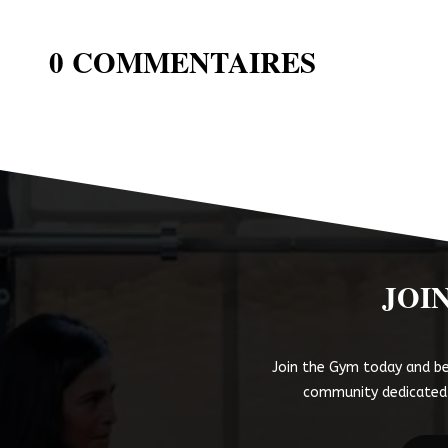
0 COMMENTAIRES
JOI
Join the Gym today and be
community dedicated 