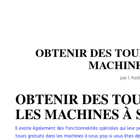
OBTENIR DES TOU
MACHINE
par
|
Août
OBTENIR DES TO
LES MACHINES À 
Il existe également des fonctionnalités spéciales qui leur 
tours gratuits dans les machines à sous pop si vous êtes dé