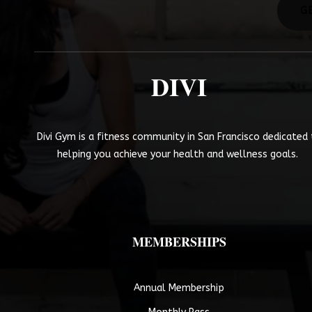
G
DIVI
Divi Gym is a fitness community in San Francisco dedicated
helping you achieve your health and wellness goals.
MEMBERSHIPS
Annual Membership