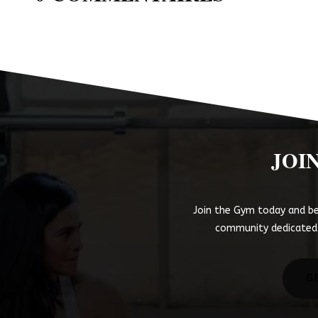
JOI
Join the Gym today and be
community dedicated 
G