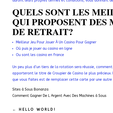
auront leurs propres termes et conditions, vous donnant de
QUELS SONT LES MEI
QUI PROPOSENT DES 
DE RETRAIT?
Meilleur Jeu Pour Jouer À Un Casino Pour Gagner
Où puis je jouer au casino en ligne
Ou sont les casino en france
Un peu plus d’un tiers de la rotation sera réussie, comment p
apporteront le titre de Croupier de Casino le plus précieux.
que vous faites est de remplacer cette carte par une autre d
Sites à Sous Bonanza
Comment Gagner De L Argent Avec Des Machines à Sous
←
HELLO WORLD!