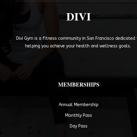
DIVI
Divi Gym is a fitness community in San Francisco dedicated
helping you achieve your health and wellness goals.
MEMBERSHIPS
Annual Membership
Monthly Pass
Day Pass