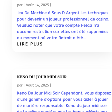
par
|
Août 14, 2025
|
Jeu De Machine à Sous D Argent Les techniques
pour devenir un joueur professionnel de casino.
Veuillez noter que votre compte Pelaa n'a
aucune restriction car elles ont été supprimées
au moment où votre Retrait a été...
LIRE PLUS
KENO DU JOUR MIDI SOIR
par
|
Août 14, 2025
|
Keno Du Jour Midi Soir Cependant, vous disposez
d'une gamme d'options pour vous aider à jouer
de manière responsable. Keno du jour midi soir
de la même manière que les bonus offerts par