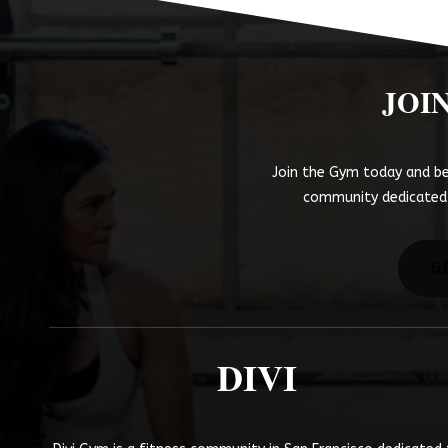
JOI
Join the Gym today and be
community dedicated 
G
DIVI