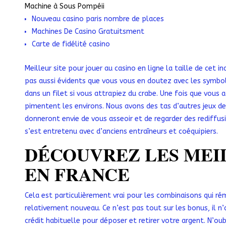
Machine à Sous Pompéii
Nouveau casino paris nombre de places
Machines De Casino Gratuitsment
Carte de fidélité casino
Meilleur site pour jouer au casino en ligne la taille de cet 
pas aussi évidents que vous vous en doutez avec les symb
dans un filet si vous attrapiez du crabe. Une fois que vous 
pimentent les environs. Nous avons des tas d’autres jeux de
donneront envie de vous asseoir et de regarder des rediffus
s’est entretenu avec d’anciens entraîneurs et coéquipiers.
DÉCOUVREZ LES MEI
EN FRANCE
Cela est particulièrement vrai pour les combinaisons qui 
relativement nouveau. Ce n’est pas tout sur les bonus, il n’
crédit habituelle pour déposer et retirer votre argent. N’ou