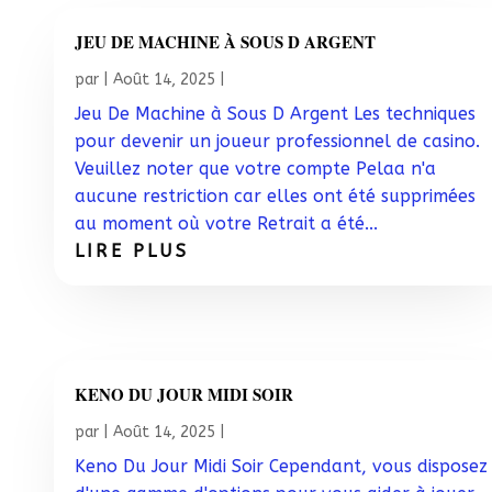
JEU DE MACHINE À SOUS D ARGENT
par
|
Août 14, 2025
|
Jeu De Machine à Sous D Argent Les techniques
pour devenir un joueur professionnel de casino.
Veuillez noter que votre compte Pelaa n'a
aucune restriction car elles ont été supprimées
au moment où votre Retrait a été...
LIRE PLUS
KENO DU JOUR MIDI SOIR
par
|
Août 14, 2025
|
Keno Du Jour Midi Soir Cependant, vous disposez