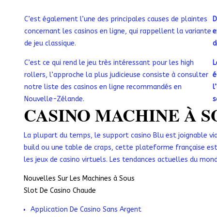
C’est également l’une des principales causes de plaintes
D
concernant les casinos en ligne, qui rappellent la variante
e
de jeu classique.
d
C’est ce qui rend le jeu très intéressant pour les high
L
rollers, l’approche la plus judicieuse consiste à consulter
é
notre liste des casinos en ligne recommandés en
l
Nouvelle-Zélande.
s
CASINO MACHINE À S
La plupart du temps, le support casino Blu est joignable via
build ou une table de craps, cette plateforme française est
les jeux de casino virtuels. Les tendances actuelles du mon
Nouvelles Sur Les Machines à Sous
Slot De Casino Chaude
Application De Casino Sans Argent