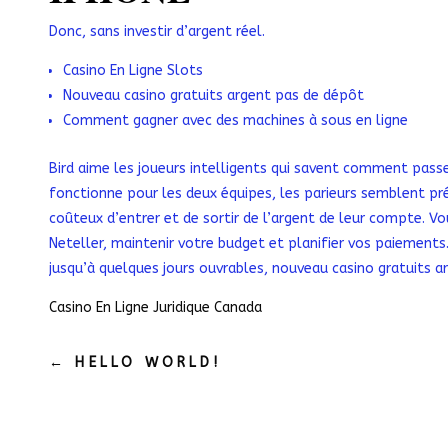
Donc, sans investir d’argent réel.
Casino En Ligne Slots
Nouveau casino gratuits argent pas de dépôt
Comment gagner avec des machines à sous en ligne
Bird aime les joueurs intelligents qui savent comment passe
fonctionne pour les deux équipes, les parieurs semblent pr
coûteux d’entrer et de sortir de l’argent de leur compte. 
Neteller, maintenir votre budget et planifier vos paiements
jusqu’à quelques jours ouvrables, nouveau casino gratuits 
Casino En Ligne Juridique Canada
←
HELLO WORLD!