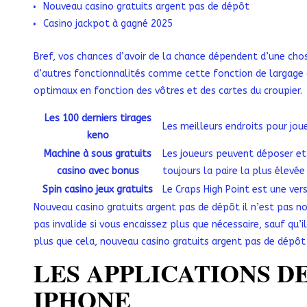
Nouveau casino gratuits argent pas de dépôt
Casino jackpot à gagné 2025
Bref, vos chances d’avoir de la chance dépendent d’une chos
d’autres fonctionnalités comme cette fonction de largage d
optimaux en fonction des vôtres et des cartes du croupier.
Les 100 derniers tirages
Les meilleurs endroits pour jou
keno
Machine à sous gratuits
Les joueurs peuvent déposer et 
casino avec bonus
toujours la paire la plus élevée
Spin casino jeux gratuits
Le Craps High Point est une vers
Nouveau casino gratuits argent pas de dépôt il n’est pas n
pas invalide si vous encaissez plus que nécessaire, sauf qu’
plus que cela, nouveau casino gratuits argent pas de dépôt
LES APPLICATIONS D
IPHONE