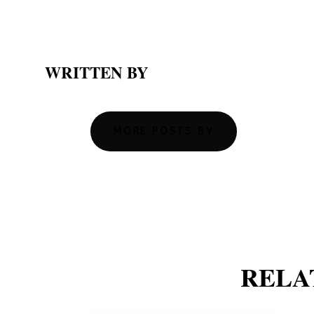
WRITTEN BY
MORE POSTS BY
RELA