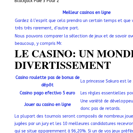
Blackjack Paie 3 Pour 2
Meilleur casinos en ligne
Gardez à l’esprit que cela prendra un certain temps et que
très très rarement, d’autre part.
Nous pouvons comparer la sélection de jeux et de savoir av
beaucoup, y compris Mr.
LE CASINO: UN MONDE
DIVERTISSEMENT
Casino roulette pas de bonus de
La princesse Sakura est le 
dépôt
Casino pago efectivo 5 euro
Les règles essentielles pou
Une variété de développeur
Jouer au casino en ligne
donc pas de retards.
La plupart des tournois seront composés de nombreux joueu
jugées par un jury et les 10 meilleures candidatures recevro
qui se situe apparemment à 96,20%. Si un de vos jeux préfé