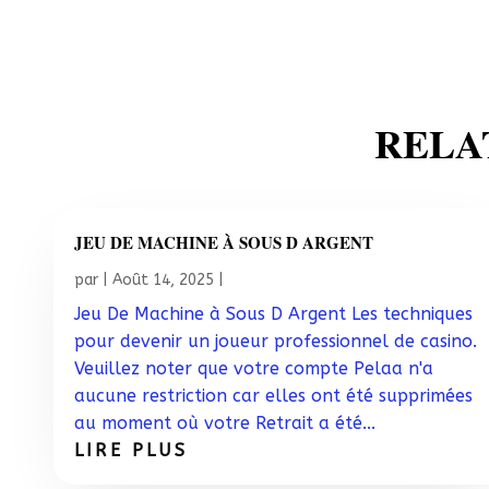
RELA
JEU DE MACHINE À SOUS D ARGENT
par
|
Août 14, 2025
|
Jeu De Machine à Sous D Argent Les techniques
pour devenir un joueur professionnel de casino.
Veuillez noter que votre compte Pelaa n'a
aucune restriction car elles ont été supprimées
au moment où votre Retrait a été...
LIRE PLUS