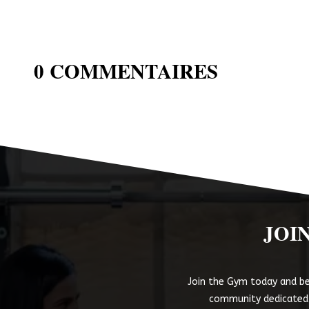
0 COMMENTAIRES
JOI
Join the Gym today and be
community dedicated 