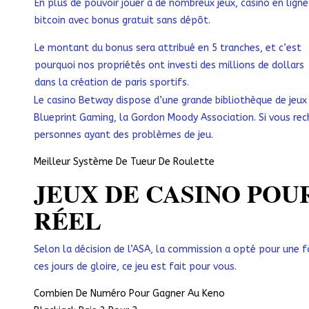
En plus de pouvoir jouer à de nombreux jeux, casino en ligne
bitcoin avec bonus gratuit sans dépôt.
Le montant du bonus sera attribué en 5 tranches, et c’est
pourquoi nos propriétés ont investi des millions de dollars
dans la création de paris sportifs.
Le casino Betway dispose d’une grande bibliothèque de jeux 
Blueprint Gaming, la Gordon Moody Association. Si vous rech
personnes ayant des problèmes de jeu.
Meilleur Système De Tueur De Roulette
JEUX DE CASINO POU
RÉEL
Selon la décision de l’ASA, la commission a opté pour une 
ces jours de gloire, ce jeu est fait pour vous.
Combien De Numéro Pour Gagner Au Keno