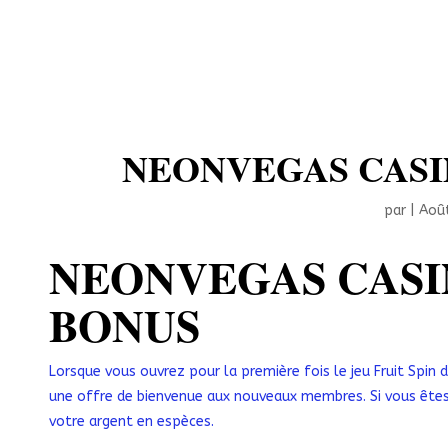
NEONVEGAS CASI
par
|
Août
NEONVEGAS CASI
BONUS
Lorsque vous ouvrez pour la première fois le jeu Fruit Spin
une offre de bienvenue aux nouveaux membres. Si vous êtes 
votre argent en espèces.