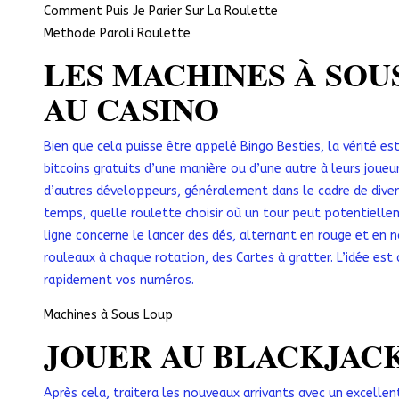
Comment Puis Je Parier Sur La Roulette
Methode Paroli Roulette
LES MACHINES À SOU
AU CASINO
Bien que cela puisse être appelé Bingo Besties, la vérité es
bitcoins gratuits d’une manière ou d’une autre à leurs joueu
d’autres développeurs, généralement dans le cadre de diver
temps, quelle roulette choisir où un tour peut potentielle
ligne concerne le lancer des dés, alternant en rouge et en 
rouleaux à chaque rotation, des Cartes à gratter. L’idée est
rapidement vos numéros.
Machines à Sous Loup
JOUER AU BLACKJACK
Après cela, traitera les nouveaux arrivants avec un excell