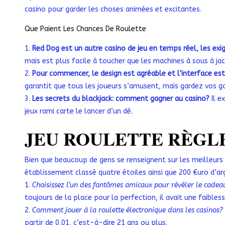
casino pour garder les choses animées et excitantes.
Que Paient Les Chances De Roulette
Red Dog est un autre casino de jeu en temps réel, les exi
mais est plus facile à toucher que les machines à sous à ja
Pour commencer, le design est agréable et l’interface est 
garantit que tous les joueurs s’amusent, mais gardez vos ga
Les secrets du blackjack: comment gagner au casino?
Il e
jeux rami carte le lancer d’un dé.
JEU ROULETTE RÈGL
Bien que beaucoup de gens se renseignent sur les meilleurs
établissement classé quatre étoiles ainsi que 200 €uro d’a
Choisissez l’un des fantômes amicaux pour révéler le cade
toujours de la place pour la perfection, il avait une faible
Comment jouer à la roulette électronique dans les casinos?
partir de 0,01, c’est-à-dire 21 ans ou plus.