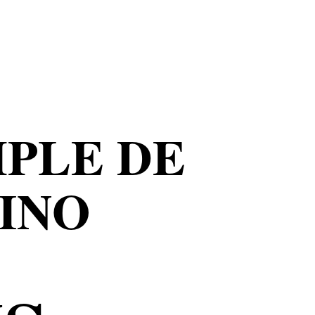
MPLE DE
INO