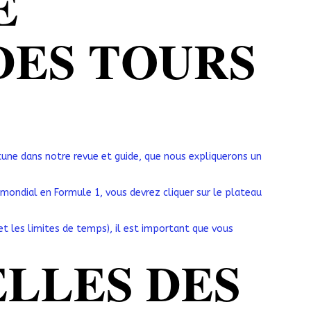
E
DES TOURS
une dans notre revue et guide, que nous expliquerons un
mondial en Formule 1, vous devrez cliquer sur le plateau
t les limites de temps), il est important que vous
LLES DES