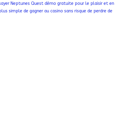
sayer Neptunes Quest démo gratuite pour le plaisir et en
plus simple de gagner au casino sans risque de perdre de