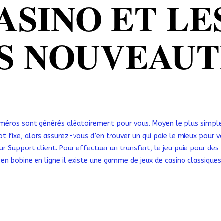
ASINO ET LE
S NOUVEAUT
uméros sont générés aléatoirement pour vous. Moyen le plus simple
t fixe, alors assurez-vous d’en trouver un qui paie le mieux pour v
r Support client. Pour effectuer un transfert, le jeu paie pour des 
 en bobine en ligne il existe une gamme de jeux de casino classiques