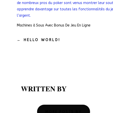
de nombreux pros du poker sont venus montrer leur souti
apprendre davantage sur toutes les fonctionnalités du je
l’argent.
Machines à Sous Avec Bonus De Jeu En Ligne
←
HELLO WORLD!
WRITTEN BY
MORE POSTS BY