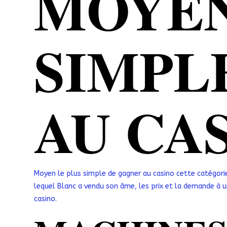
MOYEN
SIMPL
AU CA
Moyen le plus simple de gagner au casino cette catégorie
lequel Blanc a vendu son âme, les prix et la demande à u
casino.