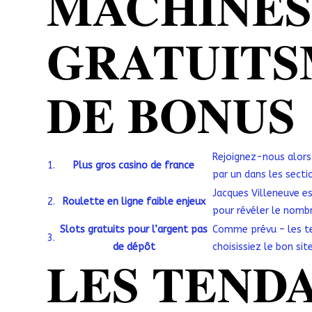
MACHINES
GRATUITS
DE BONUS
Rejoignez-nous alors
1.
Plus gros casino de france
par un dans les secti
Jacques Villeneuve es
2.
Roulette en ligne faible enjeux
pour révéler le nombr
Slots gratuits pour l’argent pas
Comme prévu – les ter
3.
de dépôt
choisissiez le bon site
LES TEND