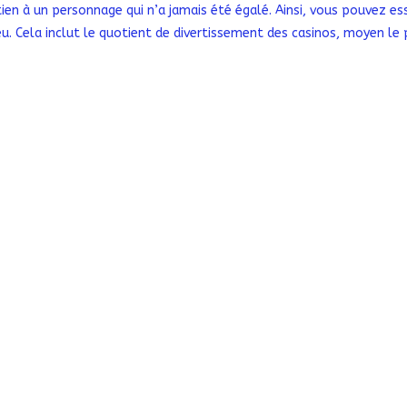
en à un personnage qui n’a jamais été égalé. Ainsi, vous pouvez es
u. Cela inclut le quotient de divertissement des casinos, moyen le 