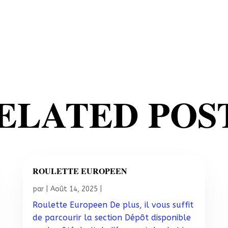
ELATED POS
ROULETTE EUROPEEN
par
|
Août 14, 2025
|
Roulette Europeen De plus, il vous suffit
de parcourir la section Dépôt disponible