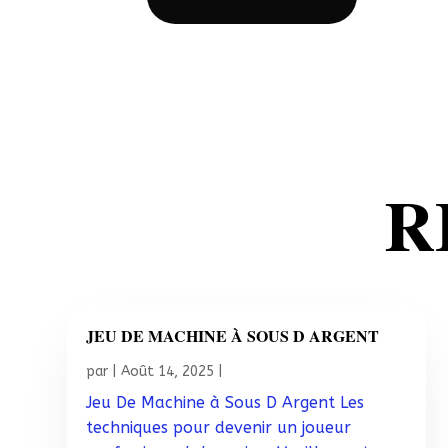
R
JEU DE MACHINE À SOUS D ARGENT
par
|
Août 14, 2025
|
Jeu De Machine à Sous D Argent Les
techniques pour devenir un joueur