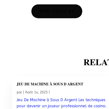
MORE POSTS BY
RELA
JEU DE MACHINE À SOUS D ARGENT
par
|
Août 14, 2025
|
Jeu De Machine à Sous D Argent Les techniques
pour devenir un joueur professionnel de casino.