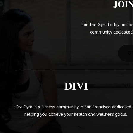
JOI
Join the Gym today and be
community dedicated 
G
DIVI
Divi Gym is a fitness community in San Francisco dedicated
helping you achieve your health and wellness goals.