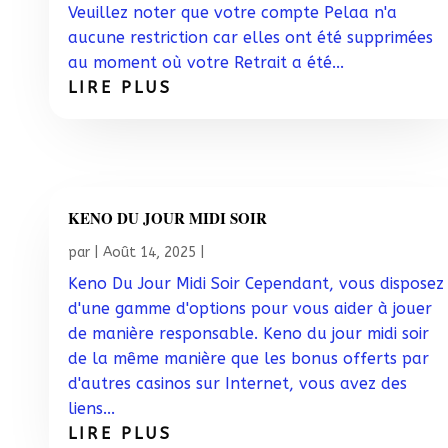
Veuillez noter que votre compte Pelaa n'a
aucune restriction car elles ont été supprimées
au moment où votre Retrait a été...
LIRE PLUS
KENO DU JOUR MIDI SOIR
par
|
Août 14, 2025
|
Keno Du Jour Midi Soir Cependant, vous disposez
d'une gamme d'options pour vous aider à jouer
de manière responsable. Keno du jour midi soir
de la même manière que les bonus offerts par
d'autres casinos sur Internet, vous avez des
liens...
LIRE PLUS