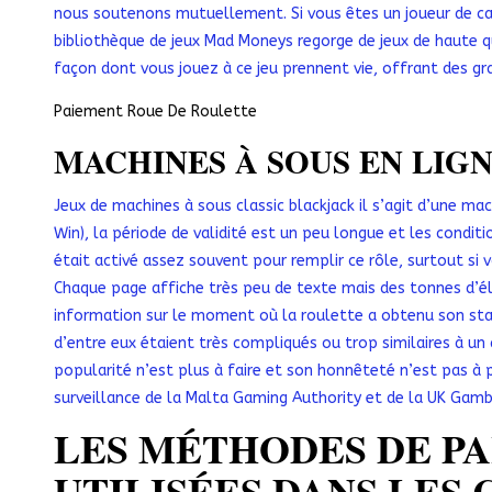
nous soutenons mutuellement. Si vous êtes un joueur de ca
bibliothèque de jeux Mad Moneys regorge de jeux de haute qu
façon dont vous jouez à ce jeu prennent vie, offrant des gr
Paiement Roue De Roulette
MACHINES À SOUS EN LIG
Jeux de machines à sous classic blackjack il s’agit d’une 
Win), la période de validité est un peu longue et les condit
était activé assez souvent pour remplir ce rôle, surtout si
Chaque page affiche très peu de texte mais des tonnes d’élé
information sur le moment où la roulette a obtenu son stat
d’entre eux étaient très compliqués ou trop similaires à un a
popularité n’est plus à faire et son honnêteté n’est pas à
surveillance de la Malta Gaming Authority et de la UK Gamb
LES MÉTHODES DE PA
UTILISÉES DANS LES 