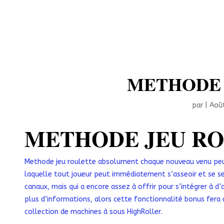
METHODE 
par
|
Août
METHODE JEU R
Methode jeu roulette absolument chaque nouveau venu peut
laquelle tout joueur peut immédiatement s’asseoir et se sent
canaux, mais qui a encore assez à offrir pour s’intégrer à 
plus d’informations, alors cette fonctionnalité bonus fera d
collection de machines à sous HighRoller.