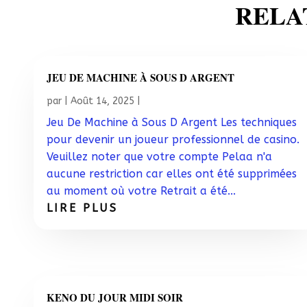
RELA
JEU DE MACHINE À SOUS D ARGENT
par
|
Août 14, 2025
|
Jeu De Machine à Sous D Argent Les techniques
pour devenir un joueur professionnel de casino.
Veuillez noter que votre compte Pelaa n'a
aucune restriction car elles ont été supprimées
au moment où votre Retrait a été...
LIRE PLUS
KENO DU JOUR MIDI SOIR