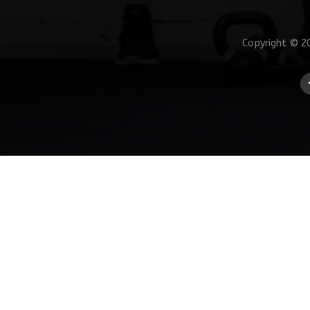
Copyright © 202