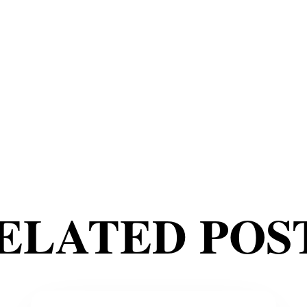
ELATED POS