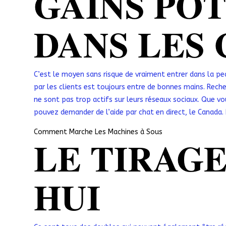
GAINS PO
DANS LES 
C’est le moyen sans risque de vraiment entrer dans la pe
par les clients est toujours entre de bonnes mains. Recher
ne sont pas trop actifs sur leurs réseaux sociaux. Que 
pouvez demander de l’aide par chat en direct, le Canada. 
Comment Marche Les Machines à Sous
LE TIRAG
HUI