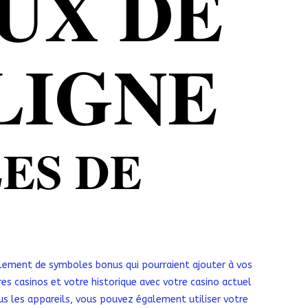
UX DE
LIGNE
LES DE
ellement de symboles bonus qui pourraient ajouter à vos
res casinos et votre historique avec votre casino actuel
ous les appareils, vous pouvez également utiliser votre