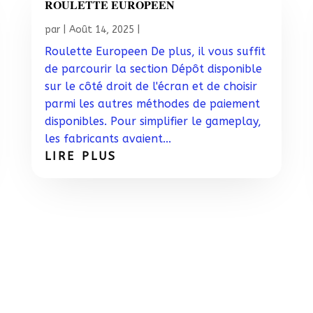
ROULETTE EUROPEEN
par
|
Août 14, 2025
|
Roulette Europeen De plus, il vous suffit
de parcourir la section Dépôt disponible
sur le côté droit de l'écran et de choisir
parmi les autres méthodes de paiement
disponibles. Pour simplifier le gameplay,
les fabricants avaient...
LIRE PLUS