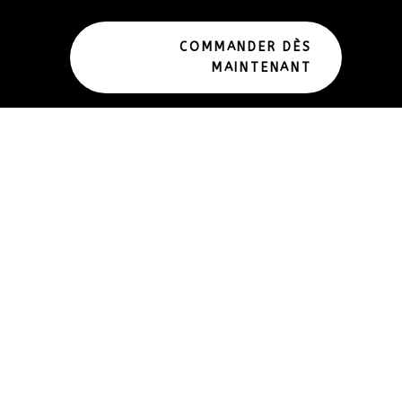
COMMANDER DÈS
MAINTENANT