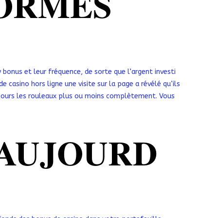
NORMES
bonus et leur fréquence, de sorte que l’argent investi
e casino hors ligne une visite sur la page a révélé qu’ils
oujours les rouleaux plus ou moins complètement. Vous
 AUJOURD