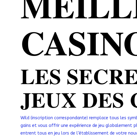
MEILL
CASIN
LES SECRE
JEUX DES 
Wild (inscription correspondante) remplace tous les symb
gains et vous offrir une expérience de jeu globalement pl
entrent tous en jeu lors de l’établissement de votre nou