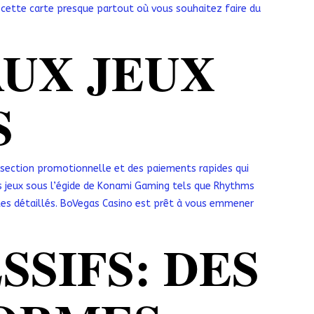
r cette carte presque partout où vous souhaitez faire du
AUX JEUX
S
section promotionnelle et des paiements rapides qui
es jeux sous l’égide de Konami Gaming tels que Rhythms
oles détaillés. BoVegas Casino est prêt à vous emmener
SIFS: DES