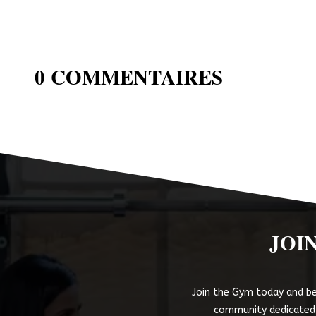
0 COMMENTAIRES
JOI
Join the Gym today and be
community dedicated 