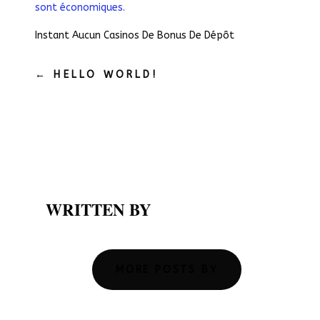
sont économiques.
Instant Aucun Casinos De Bonus De Dépôt
←
HELLO WORLD!
WRITTEN BY
MORE POSTS BY