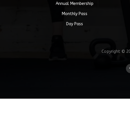
Annual Membership
Monthly Pass
Day Pass
Copyright © 202