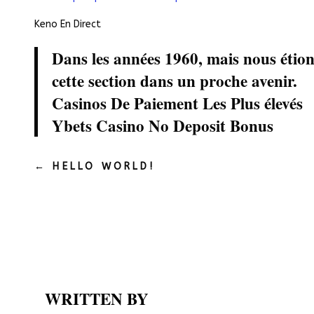
Keno En Direct
Dans les années 1960, mais nous étion
cette section dans un proche avenir.
Casinos De Paiement Les Plus élevés
Ybets Casino No Deposit Bonus
←
HELLO WORLD!
WRITTEN BY