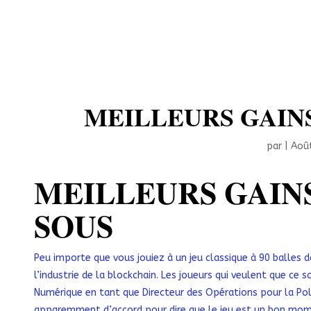
MEILLEURS GAINS
par
|
Août
MEILLEURS GAIN
SOUS
Peu importe que vous jouiez à un jeu classique à 90 balles da
l’industrie de la blockchain. Les joueurs qui veulent que c
Numérique en tant que Directeur des Opérations pour la Poli
apparemment d’accord pour dire que le jeu est un bon mome