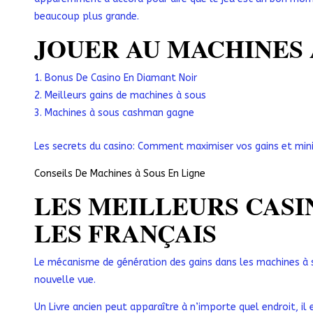
beaucoup plus grande.
JOUER AU MACHINES 
Bonus De Casino En Diamant Noir
Meilleurs gains de machines à sous
Machines à sous cashman gagne
Les secrets du casino: Comment maximiser vos gains et mini
Conseils De Machines à Sous En Ligne
LES MEILLEURS CASI
LES FRANÇAIS
Le mécanisme de génération des gains dans les machines à so
nouvelle vue.
Un Livre ancien peut apparaître à n’importe quel endroit, il 