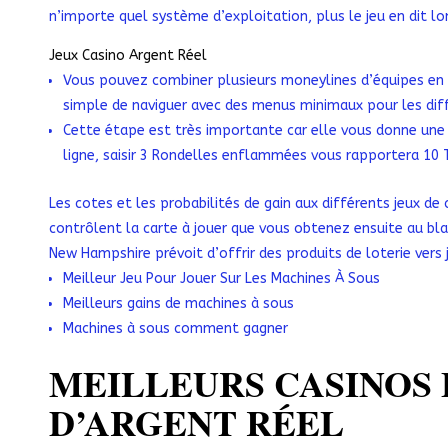
n’importe quel système d’exploitation, plus le jeu en dit lo
Jeux Casino Argent Réel
Vous pouvez combiner plusieurs moneylines d’équipes en u
simple de naviguer avec des menus minimaux pour les diff
Cette étape est très importante car elle vous donne une i
ligne, saisir 3 Rondelles enflammées vous rapportera 10 T
Les cotes et les probabilités de gain aux différents jeux de 
contrôlent la carte à jouer que vous obtenez ensuite au bla
New Hampshire prévoit d’offrir des produits de loterie vers 
Meilleur Jeu Pour Jouer Sur Les Machines À Sous
Meilleurs gains de machines à sous
Machines à sous comment gagner
MEILLEURS CASINOS 
D’ARGENT RÉEL