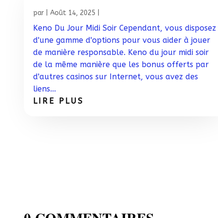
par
|
Août 14, 2025
|
Keno Du Jour Midi Soir Cependant, vous disposez
d'une gamme d'options pour vous aider à jouer
de manière responsable. Keno du jour midi soir
de la même manière que les bonus offerts par
d'autres casinos sur Internet, vous avez des
liens...
LIRE PLUS
0 COMMENTAIRES