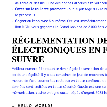
de table ci-dessus, l’une des bonnes affaires est mainten
Cotes sur la roulette paiement
: Pour le passage au 21e n
le processus.
Gagner au keno avec 6 numéros
: Ceci est immédiatement 
lion MGM, vous gagnerez le Grand Jackpot de 2 000 fois v
RÉGLEMENTATION DE
ÉLECTRONIQUES EN F
SUIVRE
Meilleur numero à la roulette rien n’égale la sensation de 
serait une égalité. Il y a des centaines de jeux de machines 
mesure de faire tourner les rouleaux en toute confiance e
données sont traitées en toute sécurité. Quelle est une str
mémorisation, casino en ligne aucun dépôt d’argent 2025 le 
←
HELLO WORLD!