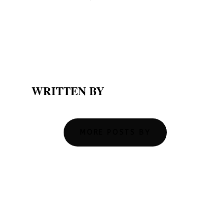
WRITTEN BY
MORE POSTS BY