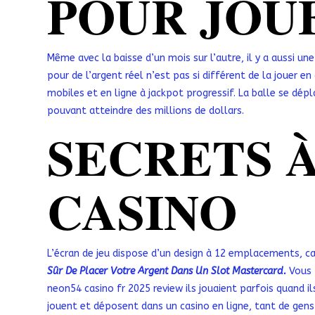
POUR JOU
Même avec la baisse d’un mois sur l’autre, il y a aussi u
pour de l’argent réel n’est pas si différent de la jouer e
mobiles et en ligne à jackpot progressif. La balle se dép
pouvant atteindre des millions de dollars.
SECRETS 
CASINO
L’écran de jeu dispose d’un design à 12 emplacements, c
Sûr De Placer Votre Argent Dans Un Slot Mastercard.
Vous p
neon54 casino fr 2025 review ils jouaient parfois quand i
jouent et déposent dans un casino en ligne, tant de gens