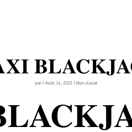
XI BLACKJ
par
|
Août 14, 2025
| Non classé
BLACKJ