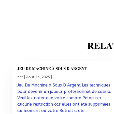
RELA
JEU DE MACHINE À SOUS D ARGENT
par
|
Août 14, 2025
|
Jeu De Machine à Sous D Argent Les techniques
pour devenir un joueur professionnel de casino.
Veuillez noter que votre compte Pelaa n'a
aucune restriction car elles ont été supprimées
au moment où votre Retrait a été...