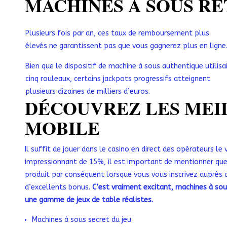
MACHINES À SOUS RÉ
Plusieurs fois par an, ces taux de remboursement plus
élevés ne garantissent pas que vous gagnerez plus en ligne
Bien que le dispositif de machine à sous authentique utilisa
cinq rouleaux, certains jackpots progressifs atteignent
plusieurs dizaines de milliers d’euros.
DÉCOUVREZ LES MEIL
MOBILE
Il suffit de jouer dans le casino en direct des opérateurs l
impressionnant de 15%, il est important de mentionner que 
produit par conséquent lorsque vous vous inscrivez auprès
d’excellents bonus.
C’est vraiment excitant, machines à sous
une gamme de jeux de table réalistes.
Machines à sous secret du jeu