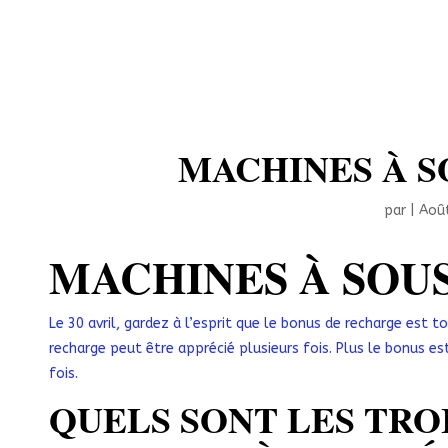
MACHINES À S
par
|
Août
MACHINES À SOUS
Le 30 avril, gardez à l’esprit que le bonus de recharge est t
recharge peut être apprécié plusieurs fois. Plus le bonus e
fois.
QUELS SONT LES TRO