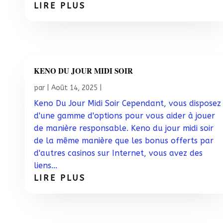
LIRE PLUS
KENO DU JOUR MIDI SOIR
par
|
Août 14, 2025
|
Keno Du Jour Midi Soir Cependant, vous disposez
d'une gamme d'options pour vous aider à jouer
de manière responsable. Keno du jour midi soir
de la même manière que les bonus offerts par
d'autres casinos sur Internet, vous avez des
liens...
LIRE PLUS