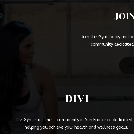
JOI
Join the Gym today and be
community dedicated 
G
DIVI
Divi Gym is a fitness community in San Francisco dedicated
helping you achieve your health and wellness goals.