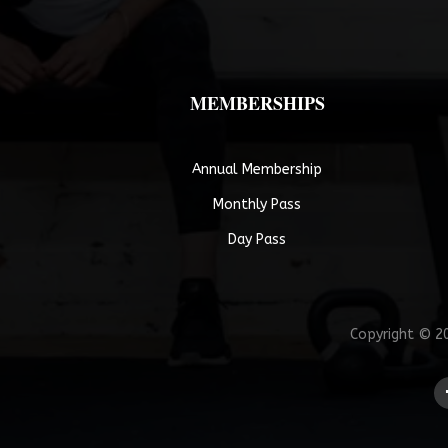
MEMBERSHIPS
Annual Membership
Monthly Pass
Day Pass
Copyright © 202