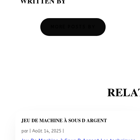
WRITTEN BY
MORE POSTS BY
RELA
JEU DE MACHINE À SOUS D ARGENT
par
|
Août 14, 2025
|