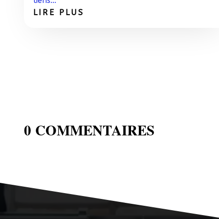
liens...
LIRE PLUS
0 COMMENTAIRES