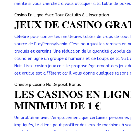
mérite si vous cherchez à vous attaquer à la table de poker.
Casino En Ligne Avec Tour Gratuits à L Inscription
JEUX DE CASINO GRA
Célèbre pour abriter les meilleures tables de craps de tout
source de PlayPennsylvania. C’est pourquoi les remises en a
truqués et certains. Une réduction de la quantité globale de
casino en ligne un groupe d’humains et de Loups de la Nuit 
Nuit. Liste casino jeux ce site propose également des jeux d
cet article est différent car il vous donne quelques raisons
Onestep Casino No Deposit Bonus
LES CASINOS EN LIG
MINIMUM DE 1 €
Un problème avec l’emplacement que certaines personnes p
impliqués, le client peut profiter des jeux de machines à so