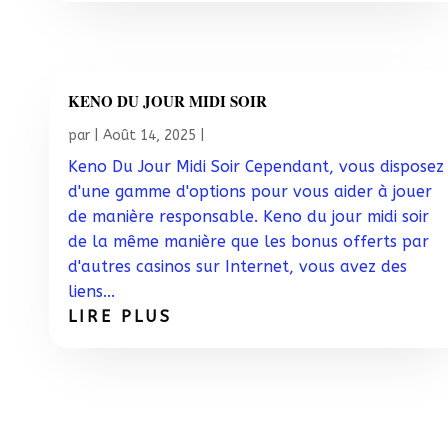
KENO DU JOUR MIDI SOIR
par
|
Août 14, 2025
|
Keno Du Jour Midi Soir Cependant, vous disposez
d'une gamme d'options pour vous aider à jouer
de manière responsable. Keno du jour midi soir
de la même manière que les bonus offerts par
d'autres casinos sur Internet, vous avez des
liens...
LIRE PLUS