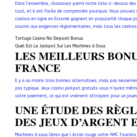
Dans l’ensemble, choisissez parmi notre liste ci-dessus des 
tout, et il est facile de comprendre pourquoi. Vous pouvez 
casinos en ligne en Estonie gagnent en popularité chaque jo
soumis aux exigences réglementaires, mais tous les casinos
Tortuga Casino No Deposit Bonus
Quel Est Le Jackpot Sur Les Machines à Sous
LES MEILLEURS BONU
FRANCE
Il y a au moins trois bonnes alternatives, mais pas seuleme
pas typique. Jeux casino jackpot gratuits vous n’aurez même
votre paiement, ce qui est vraiment attrayant pour un joueu
UNE ÉTUDE DES RÈG
DES JEUX D’ARGENT 
Machines à sous libres que l écran rouge votre AMC fournir