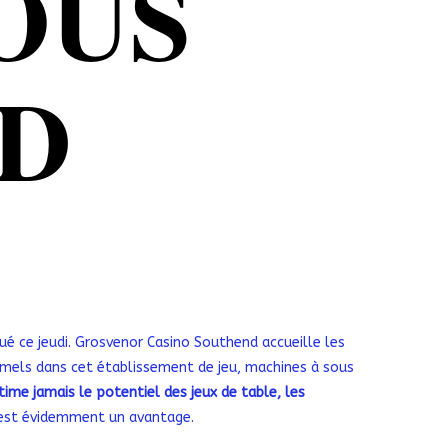
OUS
LD
ué ce jeudi. Grosvenor Casino Southend accueille les
mels dans cet établissement de jeu, machines à sous
time jamais le potentiel des jeux de table, les
er est évidemment un avantage.