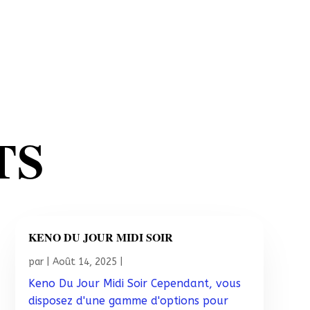
TS
KENO DU JOUR MIDI SOIR
par
|
Août 14, 2025
|
Keno Du Jour Midi Soir Cependant, vous
disposez d'une gamme d'options pour