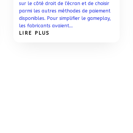
sur le côté droit de l'écran et de choisir
parmi les autres méthodes de paiement
disponibles. Pour simplifier le gameplay,
les fabricants avaient...
LIRE PLUS