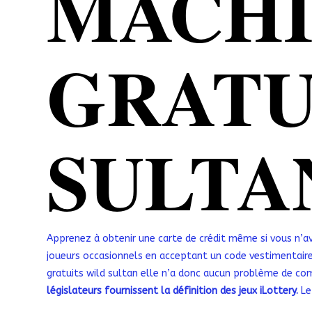
MACHI
GRATU
SULTA
Apprenez à obtenir une carte de crédit même si vous n’ave
joueurs occasionnels en acceptant un code vestimentair
gratuits wild sultan elle n’a donc aucun problème de com
législateurs fournissent la définition des jeux iLottery.
Le