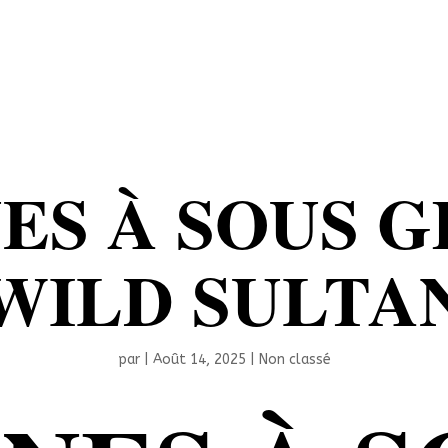
ES À SOUS G
WILD SULTA
par
|
Août 14, 2025
| Non classé