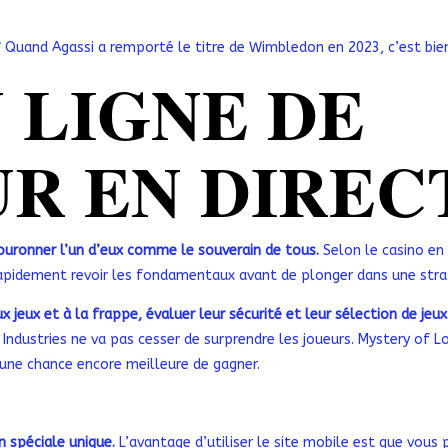
?
Quand Agassi a remporté le titre de Wimbledon en 2023, c’est bien
 LIGNE DE
R EN DIREC
ouronner l’un d’eux comme le souverain de tous.
Selon le casino en
apidement revoir les fondamentaux avant de plonger dans une strat
x jeux et à la frappe, évaluer leur sécurité et leur sélection de jeux
 Industries ne va pas cesser de surprendre les joueurs. Mystery of 
une chance encore meilleure de gagner.
 spéciale unique.
L’avantage d’utiliser le site mobile est que vous p