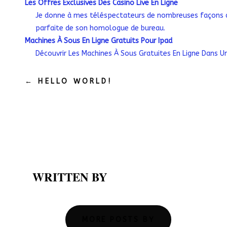
Les Offres Exclusives Des Casino Live En Ligne
Je donne à mes téléspectateurs de nombreuses façons de
parfaite de son homologue de bureau.
Machines À Sous En Ligne Gratuits Pour Ipad
Découvrir Les Machines À Sous Gratuites En Ligne Dans Un
←
HELLO WORLD!
WRITTEN BY
MORE POSTS BY