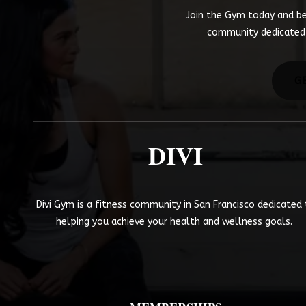
Join the Gym today and be
community dedicated 
G
DIVI
Divi Gym is a fitness community in San Francisco dedicated
helping you achieve your health and wellness goals.