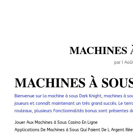
MACHINES 
par
|
Août
MACHINES À SOU
Bienvenue sur la machine à sous Dark Knight, machines à sou
joueurs et connaît maintenant un très grand succès. Le terra
rouleaux, plusieurs fonctionnalités bonus sont présentes 
Jouer Aux Machines à Sous Casino En Ligne
Applications De Machines à Sous Qui Paient De L Argent Rée