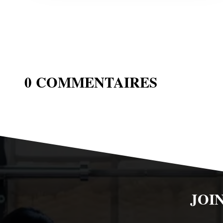
0 COMMENTAIRES
JOI