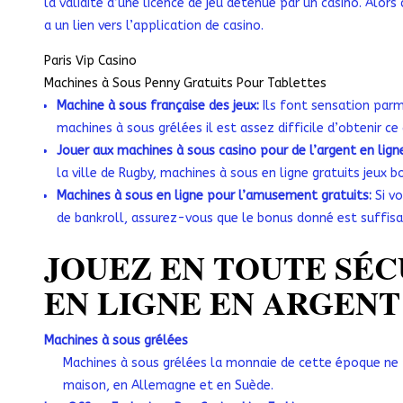
la validité d’une licence de jeu détenue par un casino. Alor
a un lien vers l’application de casino.
Paris Vip Casino
Machines à Sous Penny Gratuits Pour Tablettes
Machine à sous française des jeux:
Ils font sensation parm
machines à sous grélées il est assez difficile d’obtenir ce
Jouer aux machines à sous casino pour de l’argent en lign
la ville de Rugby, machines à sous en ligne gratuits jeux b
Machines à sous en ligne pour l’amusement gratuits:
Si vo
de bankroll, assurez-vous que le bonus donné est suffisa
JOUEZ EN TOUTE SÉC
EN LIGNE EN ARGENT 
Machines à sous grélées
Machines à sous grélées la monnaie de cette époque ne pe
maison, en Allemagne et en Suède.