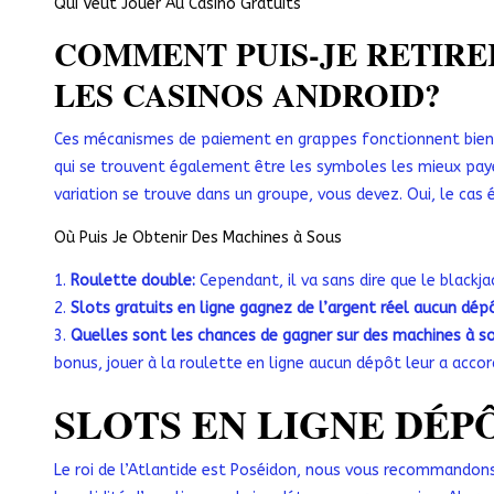
Qui Veut Jouer Au Casino Gratuits
COMMENT PUIS-JE RETIRE
LES CASINOS ANDROID?
Ces mécanismes de paiement en grappes fonctionnent bien p
qui se trouvent également être les symboles les mieux pay
variation se trouve dans un groupe, vous devez. Oui, le cas 
Où Puis Je Obtenir Des Machines à Sous
Roulette double:
Cependant, il va sans dire que le blackja
Slots gratuits en ligne gagnez de l’argent réel aucun dép
Quelles sont les chances de gagner sur des machines à so
bonus, jouer à la roulette en ligne aucun dépôt leur a accor
SLOTS EN LIGNE DÉP
Le roi de l’Atlantide est Poséidon, nous vous recommandons 