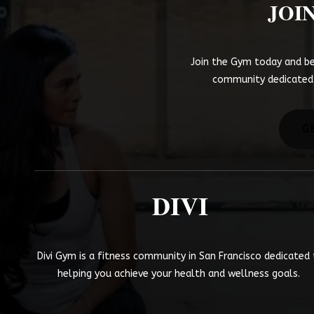
JOI
Join the Gym today and be
community dedicated 
G
DIVI
Divi Gym is a fitness community in San Francisco dedicated
helping you achieve your health and wellness goals.