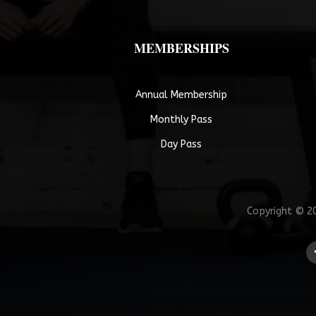
MEMBERSHIPS
Annual Membership
Monthly Pass
Day Pass
Copyright © 202