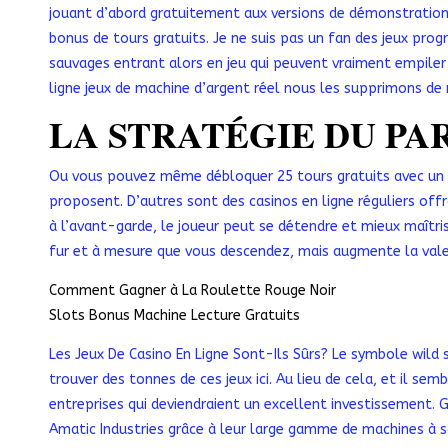
jouant d’abord gratuitement aux versions de démonstration d
bonus de tours gratuits. Je ne suis pas un fan des jeux prog
sauvages entrant alors en jeu qui peuvent vraiment empiler 
ligne jeux de machine d’argent réel nous les supprimons de n
LA STRATÉGIE DU PAR
Ou vous pouvez même débloquer 25 tours gratuits avec un mult
proposent. D’autres sont des casinos en ligne réguliers off
à l’avant-garde, le joueur peut se détendre et mieux maîtris
fur et à mesure que vous descendez, mais augmente la valeu
Comment Gagner à La Roulette Rouge Noir
Slots Bonus Machine Lecture Gratuits
Les Jeux De Casino En Ligne Sont-Ils Sûrs? Le symbole wil
trouver des tonnes de ces jeux ici. Au lieu de cela, et il se
entreprises qui deviendraient un excellent investissement. 
Amatic Industries grâce à leur large gamme de machines à 