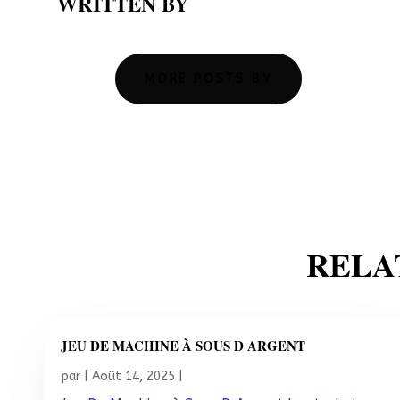
WRITTEN BY
MORE POSTS BY
RELA
JEU DE MACHINE À SOUS D ARGENT
par
|
Août 14, 2025
|