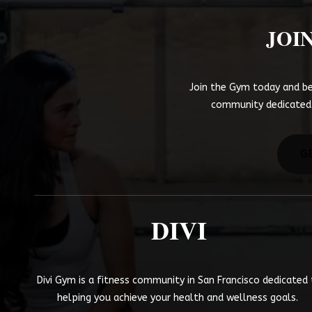
JOI
Join the Gym today and be
community dedicated 
G
DIVI
Divi Gym is a fitness community in San Francisco dedicated
helping you achieve your health and wellness goals.