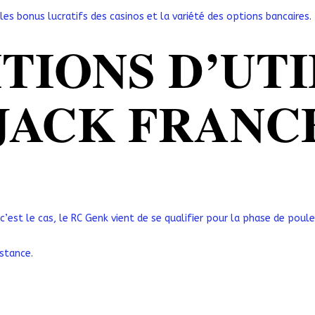
les bonus lucratifs des casinos et la variété des options bancaires.
TIONS D’UTI
JACK FRANC
c’est le cas, le RC Genk vient de se qualifier pour la phase de poule
istance.