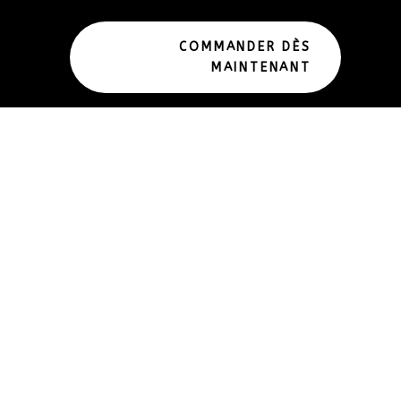
COMMANDER DÈS
MAINTENANT