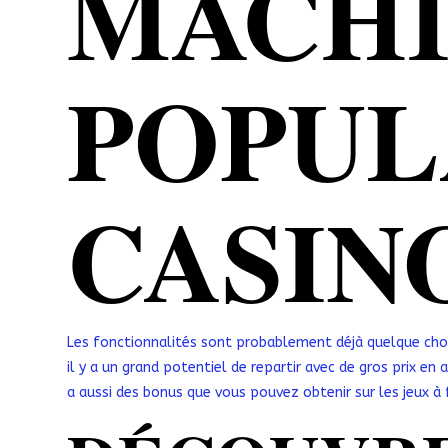
MACHI
POPUL
CASIN
Les fonctionnalités sont probablement déjà quelque chos
il y a un grand potentiel de repartir avec de gros prix en
a aussi des bonus que vous pouvez obtenir sur les jeux à 