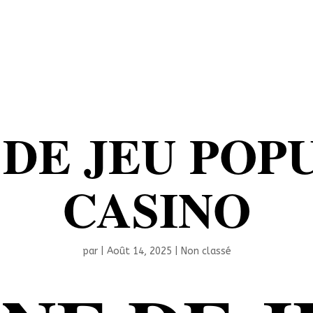
DE JEU POP
CASINO
par
|
Août 14, 2025
| Non classé