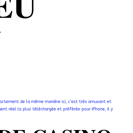
EU
U
xactement de la même manière ici, c’est très amusant et
gent réel la plus téléchargée et préférée pour iPhone, il y