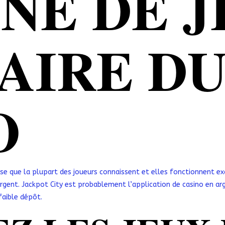
NE DE J
AIRE D
O
e que la plupart des joueurs connaissent et elles fonctionnent e
 argent. Jackpot City est probablement l’application de casino en ar
faible dépôt.