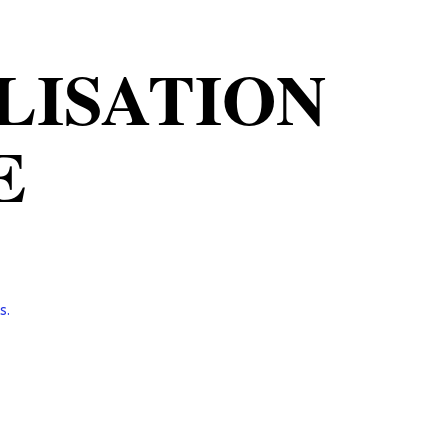
LISATION
E
s.