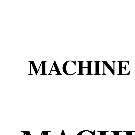
MACHINE 