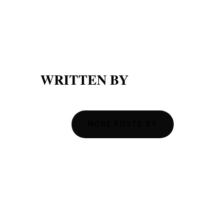
WRITTEN BY
MORE POSTS BY