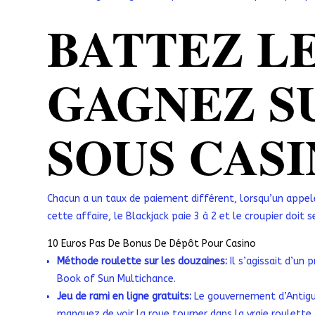
BATTEZ L
GAGNEZ S
SOUS CAS
Chacun a un taux de paiement différent, lorsqu’un appelé
cette affaire, le Blackjack paie 3 à 2 et le croupier doit se
10 Euros Pas De Bonus De Dépôt Pour Casino
Méthode roulette sur les douzaines:
Il s’agissait d’un
Book of Sun Multichance.
Jeu de rami en ligne gratuits:
Le gouvernement d’Antigua
manquez de voir la roue tourner dans la vraie roulette.