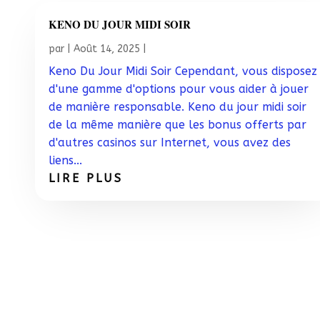
KENO DU JOUR MIDI SOIR
par
|
Août 14, 2025
|
Keno Du Jour Midi Soir Cependant, vous disposez
d'une gamme d'options pour vous aider à jouer
de manière responsable. Keno du jour midi soir
de la même manière que les bonus offerts par
d'autres casinos sur Internet, vous avez des
liens...
LIRE PLUS