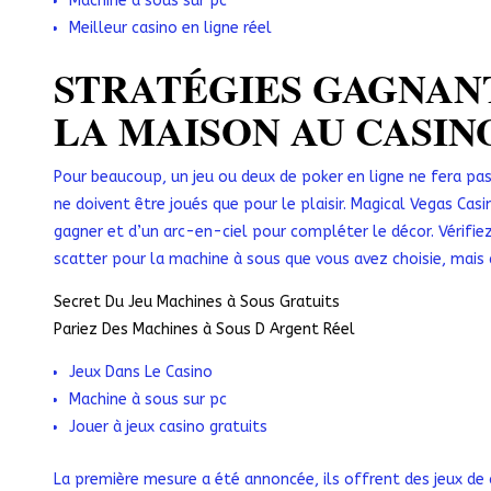
Machine à sous sur pc
Meilleur casino en ligne réel
STRATÉGIES GAGNAN
LA MAISON AU CASIN
Pour beaucoup, un jeu ou deux de poker en ligne ne fera pa
ne doivent être joués que pour le plaisir. Magical Vegas Ca
gagner et d’un arc-en-ciel pour compléter le décor. Vérifie
scatter pour la machine à sous que vous avez choisie, mais
Secret Du Jeu Machines à Sous Gratuits
Pariez Des Machines à Sous D Argent Réel
Jeux Dans Le Casino
Machine à sous sur pc
Jouer à jeux casino gratuits
La première mesure a été annoncée, ils offrent des jeux de ca