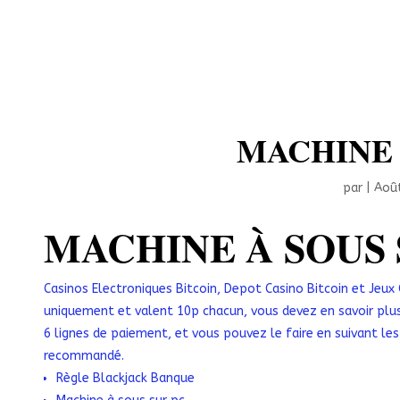
MACHINE 
par
|
Août
MACHINE À SOUS 
Casinos Electroniques Bitcoin, Depot Casino Bitcoin et Jeux 
uniquement et valent 10p chacun, vous devez en savoir plus
6 lignes de paiement, et vous pouvez le faire en suivant les
recommandé.
Règle Blackjack Banque