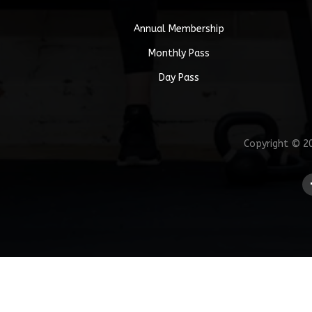
Annual Membership
Monthly Pass
Day Pass
Copyright © 202