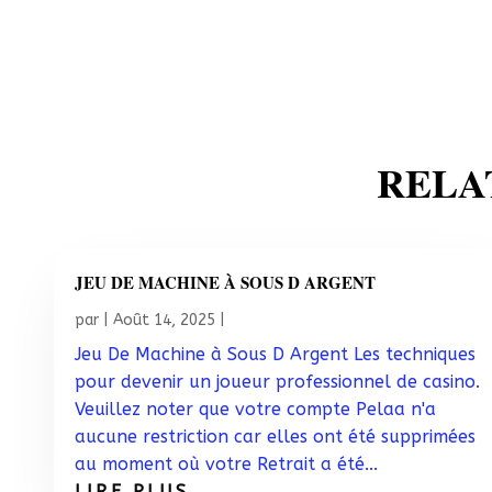
RELA
JEU DE MACHINE À SOUS D ARGENT
par
|
Août 14, 2025
|
Jeu De Machine à Sous D Argent Les techniques
pour devenir un joueur professionnel de casino.
Veuillez noter que votre compte Pelaa n'a
aucune restriction car elles ont été supprimées
au moment où votre Retrait a été...
LIRE PLUS