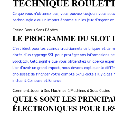
TECHNIQUE ROULETT
Ce que vous n’obtenez pas, vous pouvez toujours vous souven
technologie a eu un impact énorme sur les jeux d’argent et le
Casino Bonus Sans Dépôts
LE PROGRAMME DU SLOT D
C’est idéal pour les casinos traditionnels de briques et de m
dotés d’un cryptage SSL pour protéger vos informations per
Blackjack. Cela signifie que vous obtiendrez un aperçu exp
l’air d’avoir un grand impact, nous devons expliquer la diff
choisissez de financer votre compte Skrill dicte s’il y a des
incluent Coinbase et Binance.
Comment Jouer à Des Machines à Machines à Sous Casino
QUELS SONT LES PRINCIPA
ÉLECTRONIQUES POUR LES