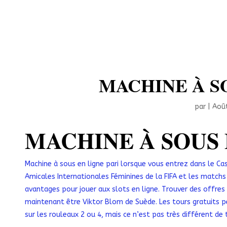
MACHINE À SO
par
|
Août
MACHINE À SOUS 
Machine à sous en ligne pari lorsque vous entrez dans le Cas
Amicales Internationales Féminines de la FIFA et les match
avantages pour jouer aux slots en ligne. Trouver des offre
maintenant être Viktor Blom de Suède. Les tours gratuits pe
sur les rouleaux 2 ou 4, mais ce n’est pas très différent de 