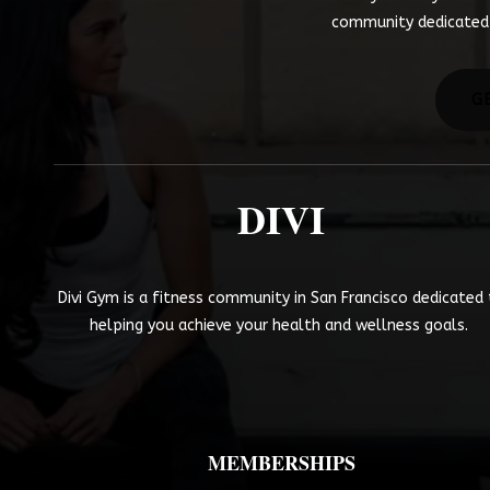
community dedicated 
G
DIVI
Divi Gym is a fitness community in San Francisco dedicated
helping you achieve your health and wellness goals.
MEMBERSHIPS