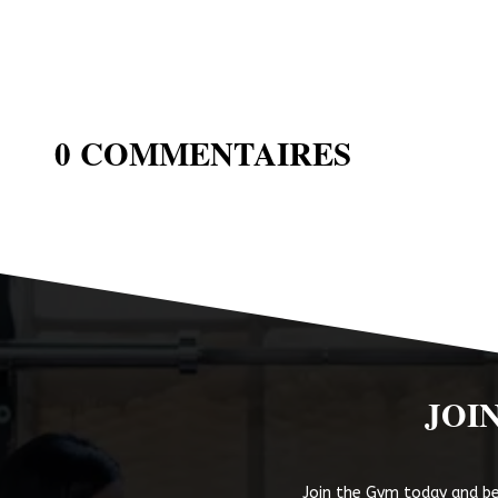
0 COMMENTAIRES
JOI
Join the Gym today and be