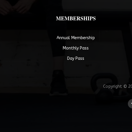
MEMBERSHIPS
Annual Membership
Monthly Pass
Day Pass
Copyright © 202