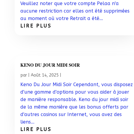
Veuillez noter que votre compte Pelaa n'a
aucune restriction car elles ont été supprimées
au moment où votre Retrait a été...
LIRE PLUS
KENO DU JOUR MIDI SOIR
par
|
Août 14, 2025
|
Keno Du Jour Midi Soir Cependant, vous disposez
d'une gamme d'options pour vous aider à jouer
de manière responsable. Keno du jour midi soir
de la même manière que les bonus offerts par
d'autres casinos sur Internet, vous avez des
liens...
LIRE PLUS