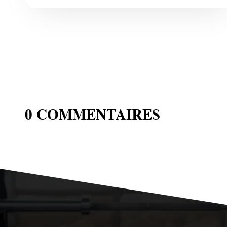
0 COMMENTAIRES