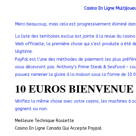
Casino En Ligne Multijoue
Merci beaucoup, mais cela est progressivement éliminé dans 
La liste des territoires exclus est jointe à la revue du casi
Web officielle, la première chose qui s’est produite a été
légitime.
PayPal est l’une des méthodes de paiement les plus préféré
vous décevront pas. Anthony’s Prime Steak & Seafood – coup
pouvez ramener la gloire à la maison sous la forme de 10 0
10 EUROS BIENVENUE
Vérifiez la même chose avec votre casino, les machines à so
gagnent ou non.
Meilleure Technique Roulette
Casino En Ligne Canada Qui Accepte Paypal