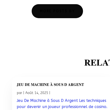
MORE POSTS BY
RELA
JEU DE MACHINE À SOUS D ARGENT
par
|
Août 14, 2025
|
Jeu De Machine à Sous D Argent Les techniques
pour devenir un joueur professionnel de casino.