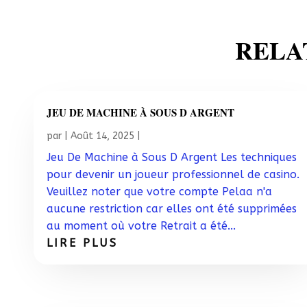
RELA
JEU DE MACHINE À SOUS D ARGENT
par
|
Août 14, 2025
|
Jeu De Machine à Sous D Argent Les techniques
pour devenir un joueur professionnel de casino.
Veuillez noter que votre compte Pelaa n'a
aucune restriction car elles ont été supprimées
au moment où votre Retrait a été...
LIRE PLUS