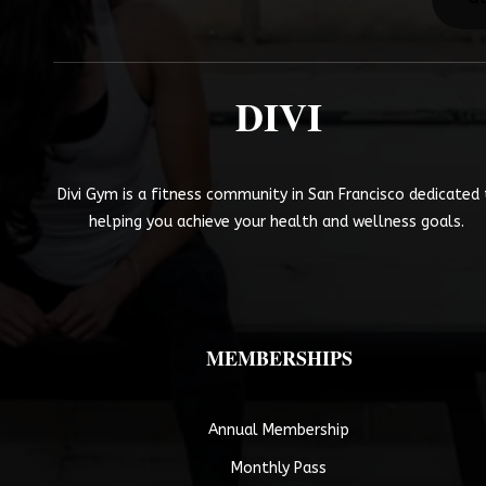
DIVI
Divi Gym is a fitness community in San Francisco dedicated
helping you achieve your health and wellness goals.
MEMBERSHIPS
Annual Membership
Monthly Pass