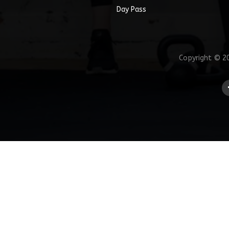
Day Pass
Copyright © 202