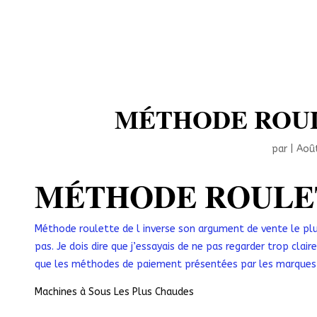
MÉTHODE ROUL
par
|
Août
MÉTHODE ROULET
Méthode roulette de l inverse son argument de vente le plu
pas. Je dois dire que j’essayais de ne pas regarder trop cla
que les méthodes de paiement présentées par les marques 
Machines à Sous Les Plus Chaudes