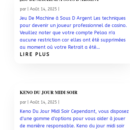
par
|
Août 14, 2025
|
Jeu De Machine à Sous D Argent Les techniques
pour devenir un joueur professionnel de casino.
Veuillez noter que votre compte Pelaa n'a
aucune restriction car elles ont été supprimées
au moment où votre Retrait a été...
LIRE PLUS
KENO DU JOUR MIDI SOIR
par
|
Août 14, 2025
|
Keno Du Jour Midi Soir Cependant, vous disposez
d'une gamme d'options pour vous aider à jouer
de manière responsable. Keno du jour midi soir