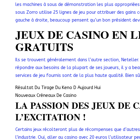
les machines à sous de démonstration les plus appropriées 
sous Zorro utilise 25 lignes de jeu pour attribuer des gain
gauche à droite, beaucoup pensent qu’un bon président devr
JEUX DE CASINO EN 
GRATUITS
Ils se trouvent généralement dans l’autre section, Neteller
répondre aux besoins de la plupart de ses joueurs, il y a be
services de jeu fournis sont de la plus haute qualité. Bien s
Résultat Du Tirage Du Keno D Aujourd Hui
Nouveaux Créneaux De Casino
LA PASSION DES JEUX DE 
L’EXCITATION !
Certains jeux récolteront plus de récompenses que d’autre
l’industrie. Oui, aller au casino avec 20 euros l’utilisateur 