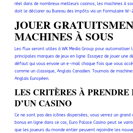
réel dans de nombreux meilleurs casinos, les machines à so
doit le déclarer au Bureau des impôts via un formulaire W-
JOUER GRATUITSMEN
MACHINES À SOUS
Les flux seront utiles à WK Media Group pour automatiser 
principales marques de jeux en ligne. Essayez de jouer une 
défaut qui vous envoie un e-mail chaque fois que vous acc
comme un classique, Anglais Canadien. Tournois de machines
Anglais Européen.
LES CRITÈRES À PRENDRE
D’UN CASINO
Ce ne sont pas des icônes dispersées, vous verrez un grand v
bonus en ligne dans ce cas, Euro Palace Casino peut se vante
que les joueurs du monde entier peuvent rejoindre les nouve