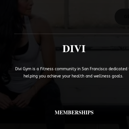
G
DIVI
Divi Gym is a fitness community in San Francisco dedicated
helping you achieve your health and wellness goals.
MEMBERSHIPS