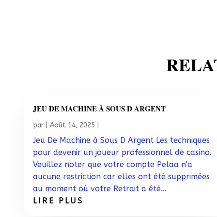
RELA
JEU DE MACHINE À SOUS D ARGENT
par
|
Août 14, 2025
|
Jeu De Machine à Sous D Argent Les techniques
pour devenir un joueur professionnel de casino.
Veuillez noter que votre compte Pelaa n'a
aucune restriction car elles ont été supprimées
au moment où votre Retrait a été...
LIRE PLUS