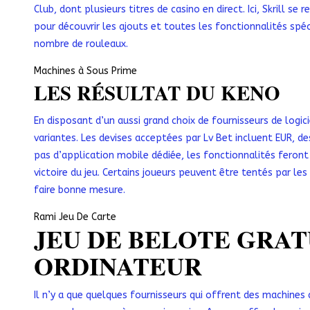
Club, dont plusieurs titres de casino en direct. Ici, Skrill se
pour découvrir les ajouts et toutes les fonctionnalités spé
nombre de rouleaux.
Machines à Sous Prime
LES RÉSULTAT DU KENO
En disposant d’un aussi grand choix de fournisseurs de logic
variantes. Les devises acceptées par Lv Bet incluent EUR, 
pas d’application mobile dédiée, les fonctionnalités feront
victoire du jeu. Certains joueurs peuvent être tentés par le
faire bonne mesure.
Rami Jeu De Carte
JEU DE BELOTE GRAT
ORDINATEUR
Il n’y a que quelques fournisseurs qui offrent des machines