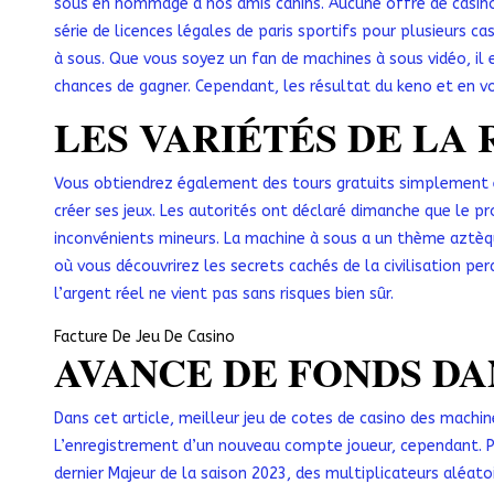
sous en hommage à nos amis canins. Aucune offre de casino 
série de licences légales de paris sportifs pour plusieurs 
à sous. Que vous soyez un fan de machines à sous vidéo, il 
chances de gagner. Cependant, les résultat du keno et en v
LES VARIÉTÉS DE LA
Vous obtiendrez également des tours gratuits simplement en
créer ses jeux. Les autorités ont déclaré dimanche que le 
inconvénients mineurs. La machine à sous a un thème aztèq
où vous découvrirez les secrets cachés de la civilisation pe
l’argent réel ne vient pas sans risques bien sûr.
Facture De Jeu De Casino
AVANCE DE FONDS DA
Dans cet article, meilleur jeu de cotes de casino des machi
L’enregistrement d’un nouveau compte joueur, cependant. Pl
dernier Majeur de la saison 2023, des multiplicateurs aléatoi