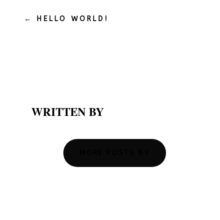
←
HELLO WORLD!
WRITTEN BY
MORE POSTS BY