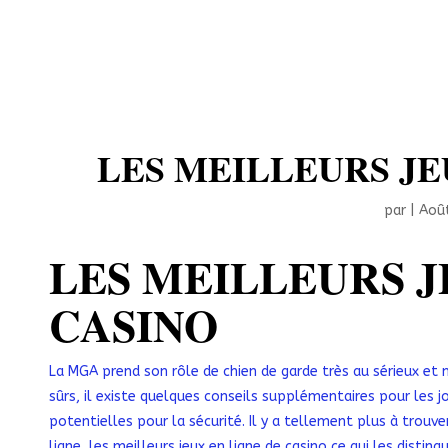
LES MEILLEURS JE
par
|
Août
LES MEILLEURS J
CASINO
La MGA prend son rôle de chien de garde très au sérieux et 
sûrs, il existe quelques conseils supplémentaires pour les j
potentielles pour la sécurité. Il y a tellement plus à trou
ligne, les meilleurs jeux en ligne de casino ce qui les dist