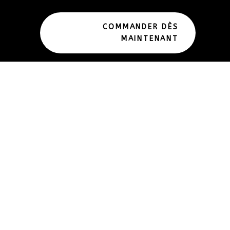
COMMANDER DÈS
MAINTENANT