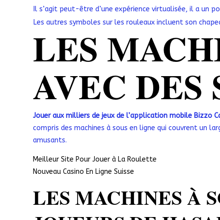
Il s’agit peut-être d’une expérience virtualisée, il a un p
Les autres symboles sur les rouleaux incluent son chapea
LES MACHI
AVEC DES 
Jouer aux milliers de jeux de l’application mobile Bizzo 
compris des machines à sous en ligne qui couvrent un lar
amusants.
Meilleur Site Pour Jouer à La Roulette
Nouveau Casino En Ligne Suisse
LES MACHINES À S