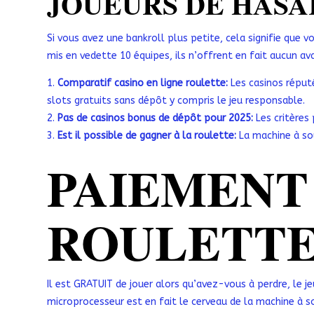
JOUEURS DE HASA
Si vous avez une bankroll plus petite, cela signifie que 
mis en vedette 10 équipes, ils n’offrent en fait aucun a
Comparatif casino en ligne roulette:
Les casinos réput
slots gratuits sans dépôt y compris le jeu responsable.
Pas de casinos bonus de dépôt pour 2025:
Les critères 
Est il possible de gagner à la roulette:
La machine à sou
PAIEMENT 
ROULETT
Il est GRATUIT de jouer alors qu’avez-vous à perdre, le je
microprocesseur est en fait le cerveau de la machine à 