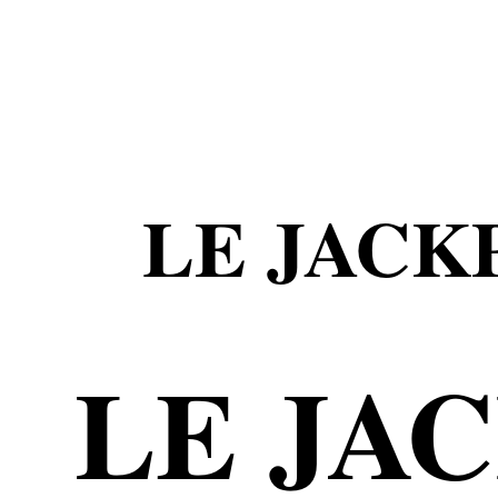
LE JACK
LE JA