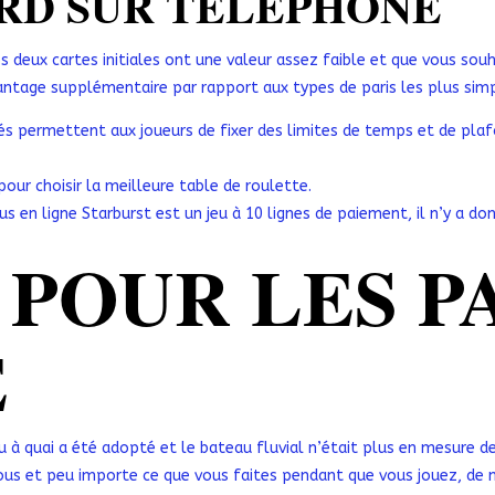
RD SUR TÉLÉPHONE
vos deux cartes initiales ont une valeur assez faible et que vous s
vantage supplémentaire par rapport aux types de paris les plus sim
és permettent aux joueurs de fixer des limites de temps et de pla
pour choisir la meilleure table de roulette.
s en ligne Starburst est un jeu à 10 lignes de paiement, il n’y a don
POUR LES PA
E
u à quai a été adopté et le bateau fluvial n’était plus en mesure de
sous et peu importe ce que vous faites pendant que vous jouez, de