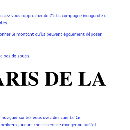
ouhaitez vous rapprocher de 21. La campagne inaugurale a
ples.
fonner le montant qu’ils peuvent également déposer,
c pas de soucis.
RIS DE LA
 naviguer sur les eaux avec des clients. Ce
 nombreux joueurs choisissent de manger au buffet