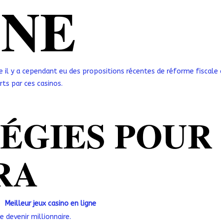
GNE
 il y a cependant eu des propositions récentes de réforme fiscale de
ts par ces casinos.
ÉGIES POUR
RA
Meilleur jeux casino en ligne
 devenir millionnaire.