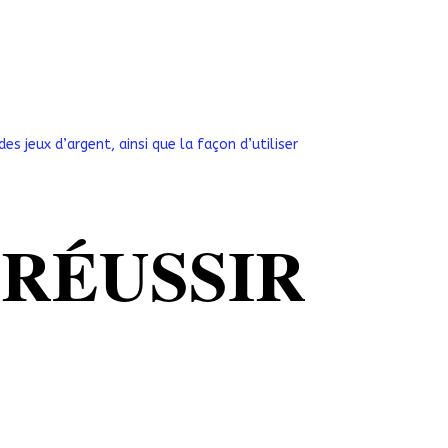
s jeux d’argent, ainsi que la façon d’utiliser
 RÉUSSIR