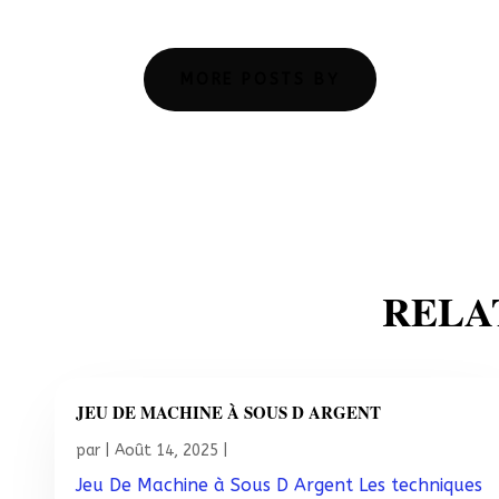
MORE POSTS BY
RELA
JEU DE MACHINE À SOUS D ARGENT
par
|
Août 14, 2025
|
Jeu De Machine à Sous D Argent Les techniques