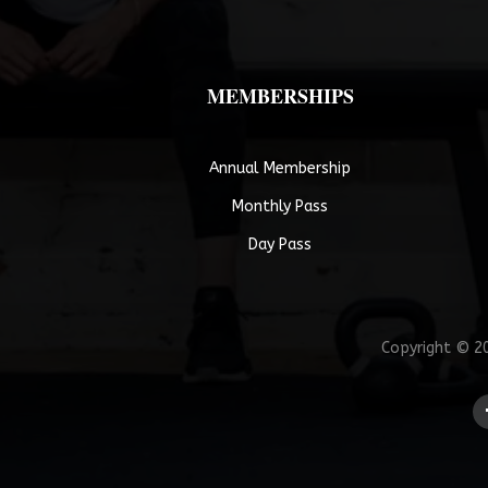
MEMBERSHIPS
Annual Membership
Monthly Pass
Day Pass
Copyright © 202